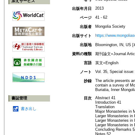
加えサービス
2013
出版年月日
41 - 62
ページ
Mongolia Society
出版者
https://www.mongoliaso
出版サイト
出版地
Bloomington, IN,
資料の種類
期刊論文=Journal Artic
言語
英文=English
Vol. 35, Special issue:
ノート
The article presents 
抄録
contain a survey of Mo
Buriatia, Inner Mongoli
Abstract 41
書誌管理
目次
Introduction 41
Translation
書き出し
Major Monasteries in M
Larger Monasteries in
Larger Monasteries in 
Larger Monasteries in 
Concluding Remarks 5
Notes 52