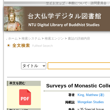
サイトマップ
．
本館について
．
諮問委員会
．
．
ホーム
>
検索システム
>
検索エンジン
>
書誌の詳細内容
本文を読む
Surveys of Monastic Col
著者
King, Matthew (著)
Mongolian Studies
掲載誌
v.35 Special Issue
巻号