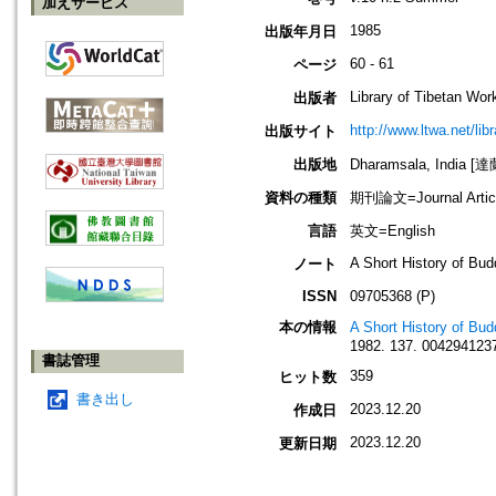
加えサービス
1985
出版年月日
60 - 61
ページ
Library of Tibetan Wor
出版者
http://www.ltwa.net/lib
出版サイト
出版地
Dharamsala, India 
資料の種類
期刊論文=Journal Artic
言語
英文=English
A Short History of Bu
ノート
ISSN
09705368 (P)
本の情報
A Short History of Bu
1982. 137. 0042941237
書誌管理
359
ヒット数
書き出し
2023.12.20
作成日
2023.12.20
更新日期