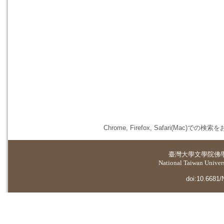
Chrome, Firefox, Safari(
臺灣大學
文學院佛
National Taiwan Universi
doi:10.6681