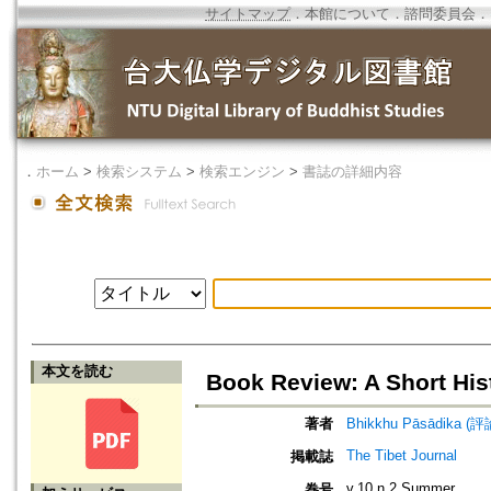
サイトマップ
．
本館について
．
諮問委員会
．
．
ホーム
>
検索システム
>
検索エンジン
>
書誌の詳細内容
本文を読む
Book Review: A Short Hi
著者
Bhikkhu Pāsādika (評
The Tibet Journal
掲載誌
v.10 n.2 Summer
巻号