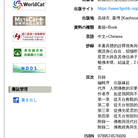
https://www.fgsihb.or
出版サイト
出版地
高雄市, 臺灣 [Kaohsiung
資料の種類
書籍=Book
言語
中文=Chinese
抄録
本書具體的詮釋視角與
覺證身心自在，煩惱即
星雲大師及其僧信弟子
暢佛本懷。結論是，2
育。
目次
目錄
編輯序 出版緣起
代序 人間佛教的宗
書誌管理
作者序 如是我聞與
第一章 從天台教觀的
書き出し
第二章 從天台智顗的
第三章 從佛光星雲的
第四章 從天台智顗到
附錄一 佛教與現代社
附錄二 佛教經典與生
ISBN
9789574576609