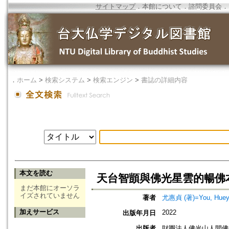
サイトマップ
．
本館について
．
諮問委員会
．
．
ホーム
>
検索システム
>
検索エンジン
>
書誌の詳細内容
本文を読む
天台智顗與佛光星雲的暢佛
まだ本館にオーソラ
イズされていません
著者
尤惠貞 (著)=You, Huey-j
加えサービス
2022
出版年月日
出版者
財團法人佛光山人間佛