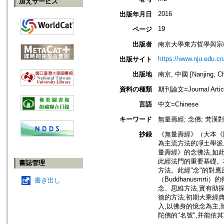
加えサービス
2016
出版年月日
19
ページ
出版者
南京大學東方哲學與宗
https://www.nju.edu.cn
出版サイト
出版地
南京, 中國 [Nanjing, Ch
資料の種類
期刊論文=Journal Artic
言語
中文=Chinese
キーワード
無量壽經; 念佛; 梵漢對
抄録
《無量壽經》（大本《
為主流方法的凈土學派
量壽經》的念佛法,如
此經法門的重要基礎。
書誌管理
方法。此經"念"的對應原語
（Buddhanusm
書き出し
念、思維方法,實有助
德的方法;初期大乘經
入,以佛身的憶念為主
陀佛的"名號",并能依