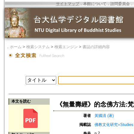
サイトマップ
．
本館について
．
諮問委員会
．
．
ホーム
>
検索システム
>
検索エンジン
>
書誌の詳細内容
本文を読む
《無量壽經》的念佛方法:
著者
黃國清 (著)
掲載誌
佛教文化研究=Studies of 
n.2
巻号