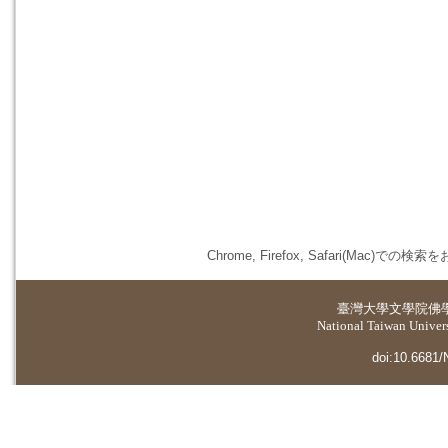
Chrome, Firefox, Safari(
臺灣大學
文學院佛
National Taiwan Universi
doi:10.6681