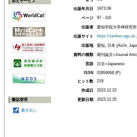
加えサービス
1973.09
出版年月日
97 - 110
ページ
出版者
愛知学院大学禅研究所
https://zenken.agu.ac.
出版サイト
出版地
愛知, 日本 [Aichi, Japa
資料の種類
期刊論文=Journal Artic
言語
日文=Japanese
ISSN
02859068 (P)
219
ヒット数
2023.12.22
作成日
2023.12.25
書誌管理
更新日期
書き出し