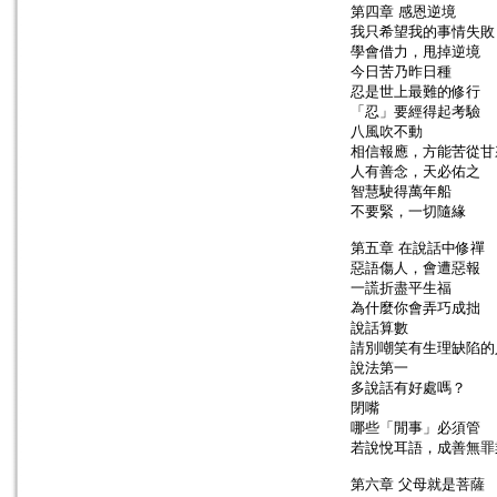
第四章 感恩逆境
我只希望我的事情失敗
學會借力，甩掉逆境
今日苦乃昨日種
忍是世上最難的修行
「忍」要經得起考驗
八風吹不動
相信報應，方能苦從甘
人有善念，天必佑之
智慧駛得萬年船
不要緊，一切隨緣
第五章 在說話中修禪
惡語傷人，會遭惡報
一謊折盡平生福
為什麼你會弄巧成拙
說話算數
請別嘲笑有生理缺陷的
說法第一
多說話有好處嗎？
閉嘴
哪些「閒事」必須管
若說悅耳語，成善無罪
第六章 父母就是菩薩