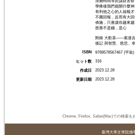
浪費時間等於謀財害命
學佛後我們能開什麼神
有利他之心的人福報才
不圖回報，反而有大回
佈施，只會讓你越來越
慈善不是錢，是心
附錄 大歡喜——索達
後記 與智慧、慈悲、
ISBN
9789578567467 (平裝)
316
ヒット数
2023.12.28
作成日
2023.12.28
更新日期
Chrome, Firefox, Safari(
臺灣大學
文學院佛