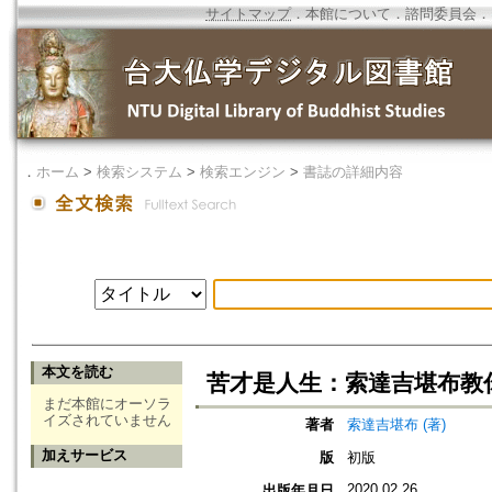
サイトマップ
．
本館について
．
諮問委員会
．
．
ホーム
>
検索システム
>
検索エンジン
>
書誌の詳細内容
本文を読む
苦才是人生：索達吉堪布教
まだ本館にオーソラ
イズされていません
著者
索達吉堪布 (著)
加えサービス
版
初版
2020.02.26
出版年月日