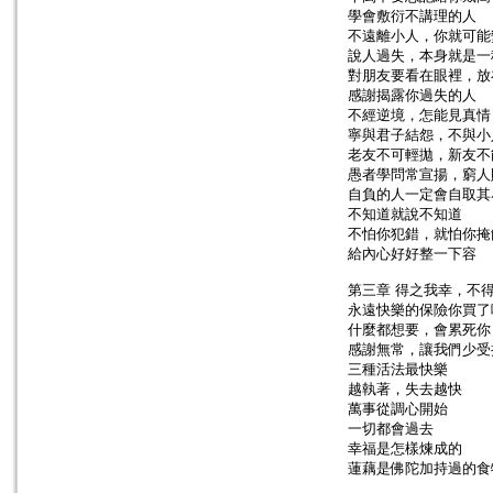
學會敷衍不講理的人
不遠離小人，你就可能
說人過失，本身就是一
對朋友要看在眼裡，放
感謝揭露你過失的人
不經逆境，怎能見真情
寧與君子結怨，不與小
老友不可輕拋，新友不
愚者學問常宣揚，窮人
自負的人一定會自取其
不知道就說不知道
不怕你犯錯，就怕你掩
給內心好好整一下容
第三章 得之我幸，不
永遠快樂的保險你買了
什麼都想要，會累死你
感謝無常，讓我們少受
三種活法最快樂
越執著，失去越快
萬事從調心開始
一切都會過去
幸福是怎樣煉成的
蓮藕是佛陀加持過的食