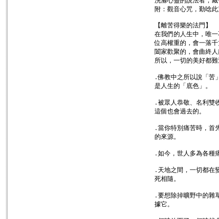
洗滌心靈的說法者，藏
附：觀音心咒，勤唸此
【離苦得樂的法門】
在我們的人生中，唯一
位高權重的，會一落千
闔家歡聚的，會曲終人
所以，一切的美好都難
․佛教中之所以說「苦
是人生的「底色」。
․被眾人恭敬、名利雙
這個也會過去的。
․當你特別痛苦時，首
的來源。
․如今，世人多為各種
․天地之間，一切都在
死相隨。
․要想除掉曠野中的雜
據它。