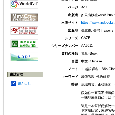
320
ページ
出版者
如果出版社=Asif Publis
https://www.andbooks
出版サイト
出版地
臺北市, 臺灣 [Taipei shi
GAZE
シリーズ
AA3011
シリーズナンバー
資料の種類
書籍=Book
言語
中文=Chinese
ノート
1. 越語譯名：Bão Giông
書誌管理
キーワード
藏傳佛教; 佛教修持
書き出し
抄録
認識痛苦、正視痛苦，
假如你一直看不清這個
一味地蒙蔽自己，以「
這是一本幫我們解脫生
把它請回家，就好像與