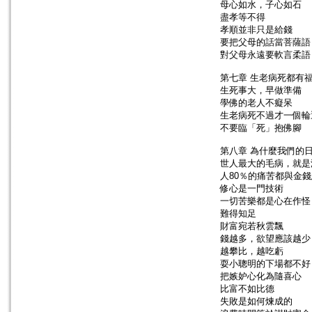
母心如水，子心如石
盡孝等不得
孝順並非只是給錢
要把父母的話當菩薩語
對父母永遠要軟言柔語
第七章 生老病死都有
生死事大，早做準備
學佛的老人不癡呆
生老病死不過才一個輪
不要臨「死」抱佛腳
第八章 為什麼我們的
世人最大的毛病，就是
人80％的痛苦都與金
修心是一門技術
一切苦樂都是心在作怪
難得知足
財富宛若秋雲飄
錢越多，欲望應該越少
越攀比，越吃虧
耍小聰明的下場都不好
把嫉妒心化為隨喜心
比富不如比德
失敗是如何煉成的