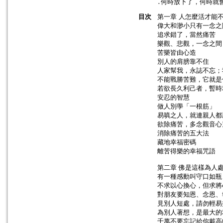
․何時放下了，何時就
目次
第一章 人怎麼活才能
偉大和渺小只有一念之
追求錯了，當然痛苦
樂觀、悲觀，一念之間
苦樂皆由心造
別人的肩膀靠不住
人家幫我，永誌不忘；
不能戰勝苦難，它就是
若欲長久利己者，暫時
安忍的智慧
做人別學「一根筋」
易嗔之人，就連親人都
欲除痛苦，多念觀音心
消除痛苦的五大法
藏地幸福密碼
離苦得樂的幸福咒語
第二章 佛是這樣為人
有一種感動叫守口如瓶
不求以心換心，但求將
對朋友要知恩、念恩、
見別人短處，請勿輕易
為別人著想，是最大的
千萬不要忘記給你戴高