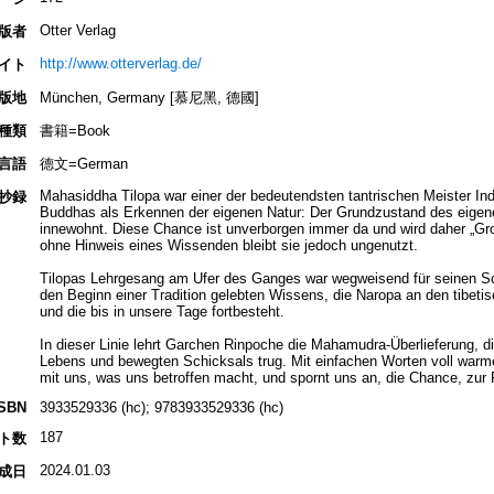
Otter Verlag
版者
http://www.otterverlag.de/
イト
版地
München, Germany [慕尼黑, 德國]
種類
書籍=Book
言語
德文=German
Mahasiddha Tilopa war einer der bedeutendsten tantrischen Meister In
抄録
Buddhas als Erkennen der eigenen Natur: Der Grundzustand des eigenen
innewohnt. Diese Chance ist unverborgen immer da und wird daher „G
ohne Hinweis eines Wissenden bleibt sie jedoch ungenutzt.
Tilopas Lehrgesang am Ufer des Ganges war wegweisend für seinen Sc
den Beginn einer Tradition gelebten Wissens, die Naropa an den tibeti
und die bis in unsere Tage fortbesteht.
In dieser Linie lehrt Garchen Rinpoche die Mahamudra-Überlieferung, d
Lebens und bewegten Schicksals trug. Mit einfachen Worten voll warmem
mit uns, was uns betroffen macht, und spornt uns an, die Chance, zur
ISBN
3933529336 (hc); 9783933529336 (hc)
187
ト数
2024.01.03
成日