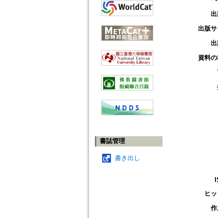
出
出版サ
出
資料の
書誌管理
書き出し
ヒッ
作