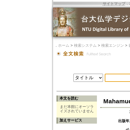
サイトマップ
．
．
ホーム
>
検索システム
>
検索エンジン
>
本文を読む
Mahamudr
まだ本館にオーソラ
イズされていません
加えサービス
出版年
ペ