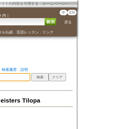
サイトの内容を引用する
．
ホームページへ
中
EN
ト内
｜
戻る
タル仏経
言語レッスン
リンク
．
．
．
検索履歴
．
説明
isters Tilopa