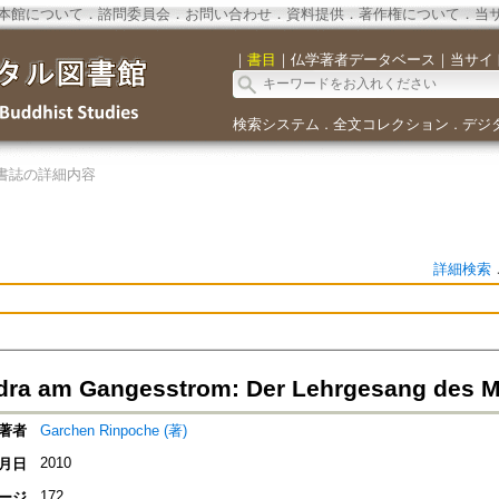
本館について
．
諮問委員会
．
お問い合わせ
．
資料提供
．
著作権について
．
当
｜
書目
｜
仏学著者データベース
｜
当サイ
検索システム
全文コレクション
デジ
．
．
書誌の詳細内容
詳細検索
a am Gangesstrom: Der Lehrgesang des Me
著者
Garchen Rinpoche (著)
2010
月日
172
ージ