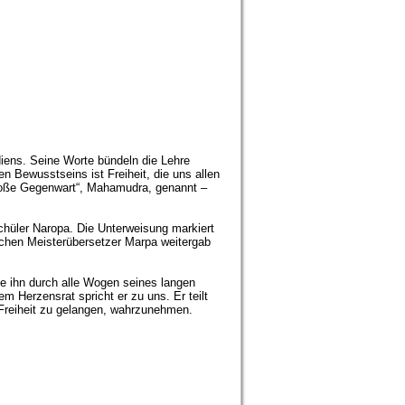
diens. Seine Worte bündeln die Lehre
 Bewusstseins ist Freiheit, die uns allen
roße Gegenwart“, Mahamudra, genannt –
hüler Naropa. Die Unterweisung markiert
schen Meisterübersetzer Marpa weitergab
ie ihn durch alle Wogen seines langen
 Herzensrat spricht er zu uns. Er teilt
 Freiheit zu gelangen, wahrzunehmen.