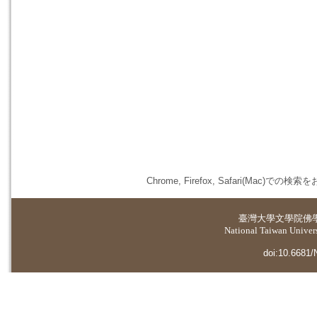
Chrome, Firefox, Safari(
臺灣大學
文學院佛
National Taiwan Universi
doi:10.6681