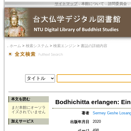
サイトマップ
．
本館について
．
諮問委員会
．
．
ホーム
>
検索システム
>
検索エンジン
>
書誌の詳細内容
本文を読む
Bodhichitta erlangen: E
まだ本館にオーソラ
イズされていません
著者
Sermey Geshe Losang
加えサービス
2020
出版年月日
498
ページ