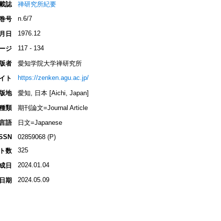
載誌
禅研究所紀要
n.6/7
巻号
1976.12
月日
117 - 134
ージ
版者
愛知学院大学禅研究所
https://zenken.agu.ac.jp/
イト
版地
愛知, 日本 [Aichi, Japan]
種類
期刊論文=Journal Article
言語
日文=Japanese
ISSN
02859068 (P)
325
ト数
2024.01.04
成日
2024.05.09
日期