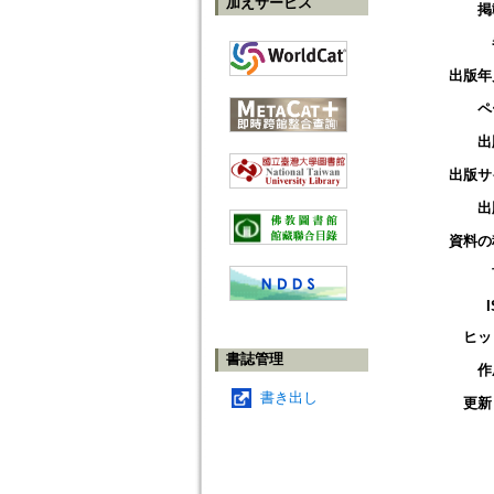
加えサービス
掲
出版年
ペ
出
出版サ
出
資料の
ヒッ
書誌管理
作
書き出し
更新