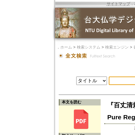
サイトマップ
．
．
ホーム
>
検索システム
>
検索エンジン
>
本文を読む
『百丈清規』
Pure Regu