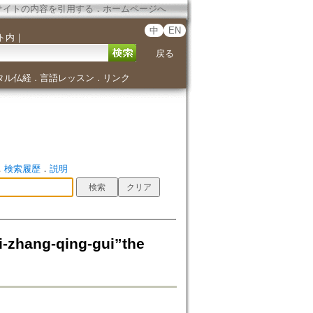
サイトの内容を引用する
．
ホームページへ
中
EN
ト内
｜
戻る
タル仏経
言語レッスン
リンク
．
．
．
検索履歴
．
説明
ang-qing-gui”the