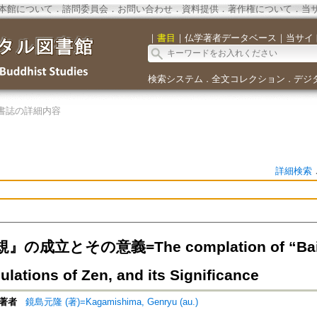
本館について
．
諮問委員会
．
お問い合わせ
．
資料提供
．
著作権について
．
当
｜
書目
｜
仏学著者データベース
｜
当サイ
検索システム
全文コレクション
デジ
．
．
書誌の詳細内容
詳細検索
の成立とその意義=The complation of “Bai-zh
lations of Zen, and its Significance
著者
鏡島元隆 (著)=Kagamishima, Genryu (au.)