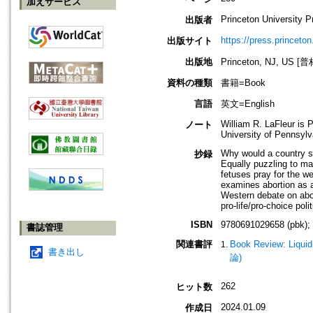
加えサービス
Princeton University P
出版者
https://press.princeton
出版サイト
出版地
Princeton, NJ, US
資料の種類
書籍=Book
言語
英文=English
William R. LaFleur is 
ノート
University of Pennsylv
Why would a country st
抄録
Equally puzzling to ma
fetuses pray for the we
examines abortion as a
Western debate on abor
pro-life/pro-choice pol
ISBN
9780691029658 (pbk);
書誌管理
関連書評
Book Review: Liquid
書き出し
論)
262
ヒット数
2024.01.09
作成日