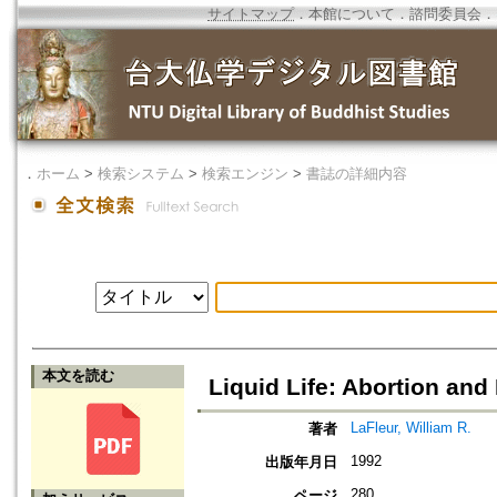
サイトマップ
．
本館について
．
諮問委員会
．
．
ホーム
>
検索システム
>
検索エンジン
>
書誌の詳細内容
本文を読む
Liquid Life: Abortion an
LaFleur, William R.
著者
1992
出版年月日
280
ページ