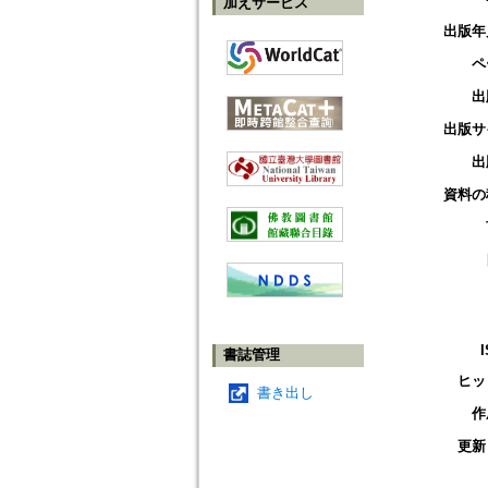
加えサービス
出版年
ペ
出
出版サ
出
資料の
書誌管理
ヒッ
書き出し
作
更新