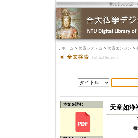
サイトマップ
．
．
ホーム
>
検索システム
>
検索エンジン
>
本文を読む
天童如浄禅師研
掲