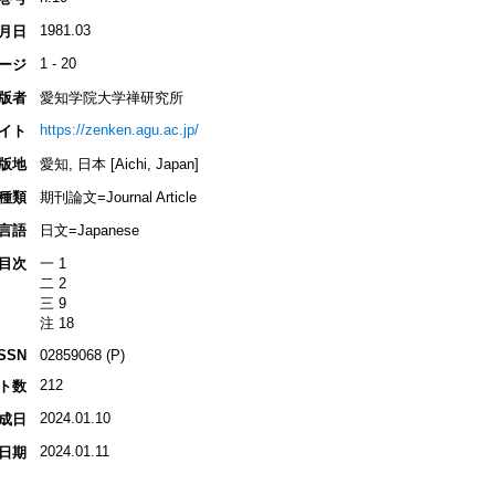
1981.03
月日
1 - 20
ージ
版者
愛知学院大学禅研究所
https://zenken.agu.ac.jp/
イト
版地
愛知, 日本 [Aichi, Japan]
種類
期刊論文=Journal Article
言語
日文=Japanese
目次
一 1
二 2
三 9
注 18
ISSN
02859068 (P)
212
ト数
2024.01.10
成日
2024.01.11
日期