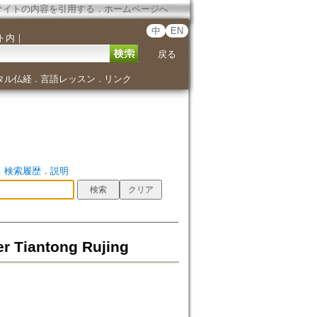
サイトの内容を引用する
．
ホームページへ
中
EN
ト内
｜
戻る
タル仏経
言語レッスン
リンク
．
．
．
検索履歴
．
説明
Tiantong Rujing