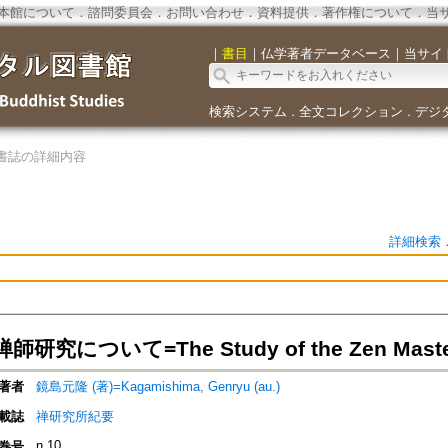
本館について
．
諮問委員会
．
お問い合わせ
．
資料提供
．
著作権について
．
当
｜
書目
｜
仏学著者データベース
｜
当サイ
検索システム
全文コレクション
デジ
．
．
書誌の詳細内容
詳細検索
究について=The Study of the Zen Master 
著者
鏡島元隆 (著)=Kagamishima, Genryu (au.)
載誌
禅研究所紀要
n.10
巻号