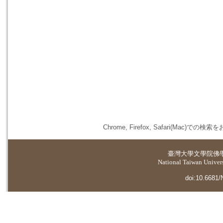
Chrome, Firefox, Safari(
臺灣大學
文學院佛
National Taiwan Universi
doi:10.6681