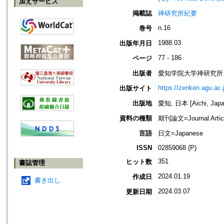
加えサービス
掲載誌
禅研究所紀要
n.16
巻号
1988.03
出版年月日
77 - 186
ページ
出版者
愛知学院大学禅研究所
https://zenken.agu.ac.
出版サイト
出版地
愛知, 日本 [Aichi, Japa
資料の種類
期刊論文=Journal Artic
言語
日文=Japanese
ISSN
02859068 (P)
351
ヒット数
書誌管理
2024.01.19
作成日
書き出し
2024.03.07
更新日期