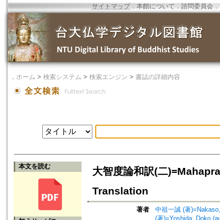
サイトマップ
．
本館について
．
諮問委員会
．
．
ホーム
>
検索システム
>
検索エンジン
>
書誌の詳細内容
本文を読む
大智度論和訳(二)=Mahaprajnap
Translation
著者
中祖一誠 (著)=Nakaso, I
(著)=Yoshida, Doko (au