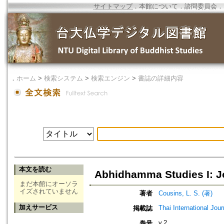
サイトマップ
．
本館について
．
諮問委員会
．
．
ホーム
>
検索システム
>
検索エンジン
>
書誌の詳細内容
本文を読む
Abhidhamma Studies I: J
まだ本館にオーソラ
イズされていません
著者
Cousins, L. S. (著)
加えサービス
Thai International Jou
掲載誌
v.2
巻号