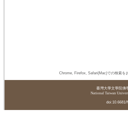
Chrome, Firefox, Safari(
臺灣大學
文學院佛
National Taiwan Universi
doi:10.6681