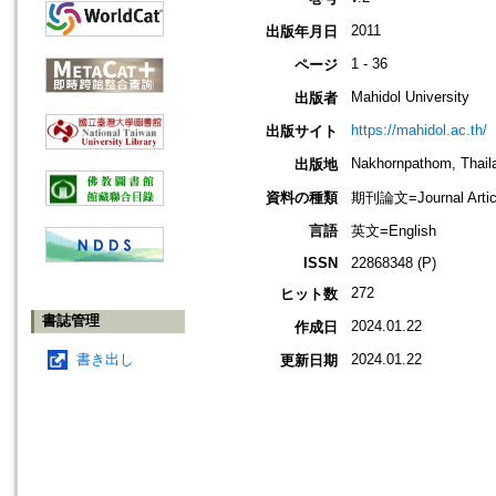
2011
出版年月日
1 - 36
ページ
Mahidol University
出版者
https://mahidol.ac.th/
出版サイト
Nakhornpathom, Thail
出版地
資料の種類
期刊論文=Journal Artic
言語
英文=English
ISSN
22868348 (P)
272
ヒット数
書誌管理
2024.01.22
作成日
書き出し
2024.01.22
更新日期