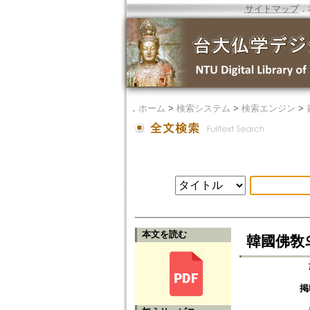
サイトマップ
．
．
ホーム
>
検索システム
>
検索エンジン
>
本文を読む
韓國佛敎
掲