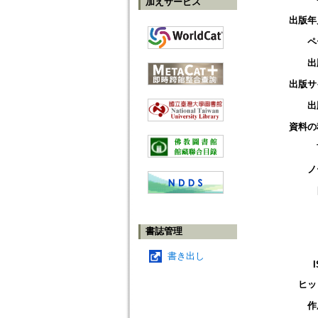
加えサービス
出版年
ペ
出
出版サ
出
資料の
ノ
書誌管理
書き出し
ヒッ
作