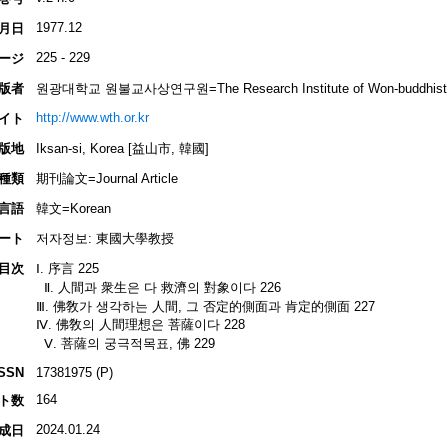
1977.12
月日
225 - 229
ージ
版者
원광대학교 원불교사상연구원=The Research Institute of Won-buddhist 
http://www.wth.or.kr
イト
版地
Iksan-si, Korea [益山市, 韓國]
種類
期刊論文=Journal Article
言語
韓文=Korean
ート
저자정보: 東國大學教授
目次
Ⅰ. 序言 225
Ⅱ. 人間과 衆生은 다 救濟의 對象이다 226
Ⅲ. 佛敎가 생각하는 人間, 그 否定的側面과 肯定的側面 227
Ⅳ. 佛敎의 人間理想은 菩薩이다 228
Ⅴ. 菩薩의 궁극적목표, 佛 229
ISSN
17381975 (P)
164
ト数
2024.01.24
成日