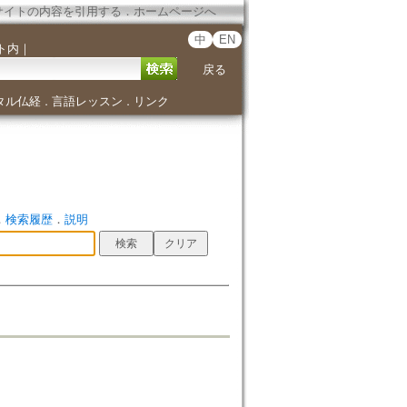
サイトの内容を引用する
．
ホームページへ
中
EN
ト内
｜
戻る
タル仏経
言語レッスン
リンク
．
．
．
検索履歴
．
説明