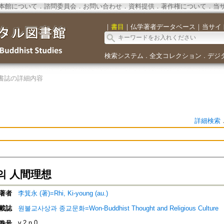
本館について
．
諮問委員会
．
お問い合わせ
．
資料提供
．
著作権について
．
当
｜
書目
｜
仏学著者データベース
｜
当サイ
検索システム
全文コレクション
デジ
．
．
書誌の詳細内容
詳細検索
의 人間理想
著者
李箕永 (著)=Rhi, Ki-young (au.)
載誌
원불교사상과 종교문화=Won-Buddhist Thought and Religious Culture
v.2 n.0
巻号