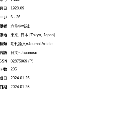
1920.09
月日
6 - 26
ージ
版者
六條学報社
版地
東京, 日本 [Tokyo, Japan]
種類
期刊論文=Journal Article
言語
日文=Japanese
ISSN
02875969 (P)
205
ト数
2024.01.25
成日
2024.01.25
日期