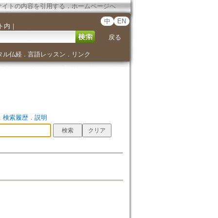
サイトの内容を引用する
．
ホームページへ
中
EN
ト内
｜
戻る
タル仏経
言語レッスン
リンク
．
．
．
検索履歴
．
説明