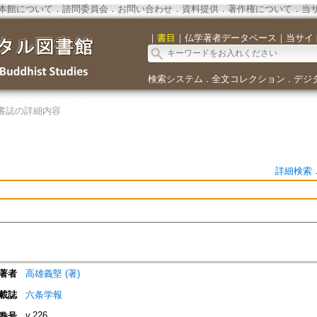
本館について
．
諮問委員会
．
お問い合わせ
．
資料提供
．
著作権について
．
当
｜
書目
｜
仏学著者データベース
｜
当サイ
検索システム
全文コレクション
デジ
．
．
書誌の詳細内容
詳細検索
著者
高雄義堅 (著)
載誌
六条学報
v.226
巻号