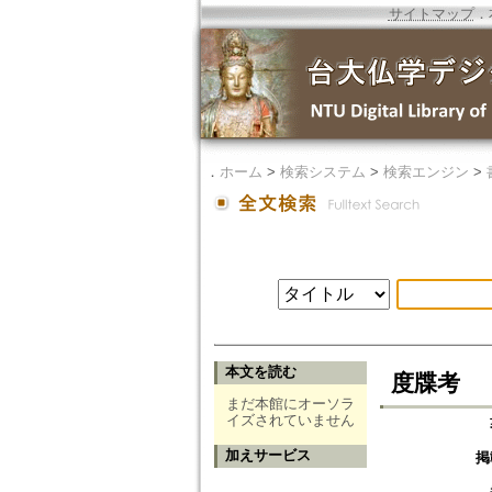
サイトマップ
．
．
ホーム
>
検索システム
>
検索エンジン
>
本文を読む
度牒考
まだ本館にオーソラ
イズされていません
加えサービス
掲