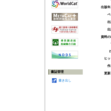
出版年
ペ
出
出
資料の
ヒッ
作
書誌管理
更新
書き出し