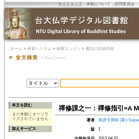
サイトマップ
．
本館について
．
諮問委員会
．
．
ホーム
>
検索システム
>
検索エンジン
>
書誌の詳細内容
本文を読む
禪修課之一：禪修指引=A Map o
まだ本館にオーソラ
イズされていません
著者
焦諦卡禪師 (著)=Sayadaw 
加えサービス
1
版
2013.04.01
出版年月日