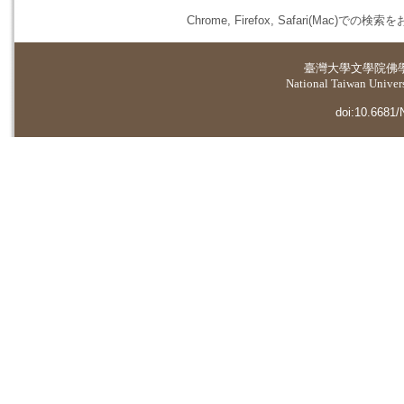
Chrome, Firefox, Safari(
臺灣大學
文學院佛
National Taiwan Universi
doi:10.6681