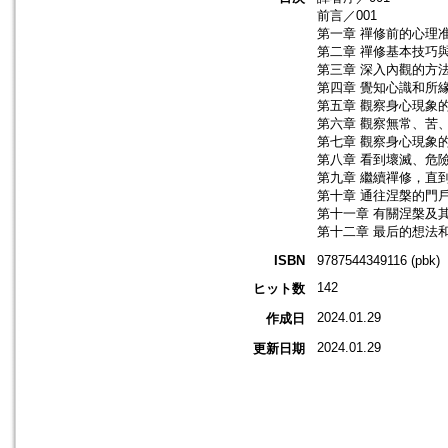
前言／001
第一章 禪修前的心理准
第二章 禪修基本技巧與
第三章 深入內觀的方法
第四章 覺知心識和所緣
第五章 觀察身心現象的
第六章 觀察無常、苦、
第七章 觀察身心現象的
第八章 看到壞滅、危險
第九章 繼續禪修，直到
第十章 通往涅槃的門戶
第十一章 有關涅槃及其
第十二章 最后的想法和
ISBN
9787544349116 (pbk)
142
ヒット数
2024.01.29
作成日
2024.01.29
更新日期