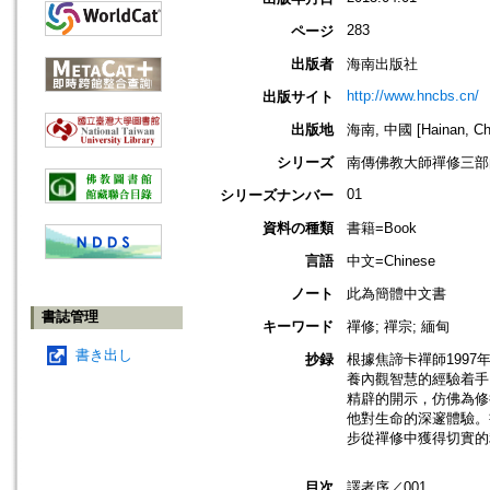
283
ページ
出版者
海南出版社
http://www.hncbs.cn/
出版サイト
出版地
海南, 中國 [Hainan, Ch
シリーズ
南傳佛教大師禪修三部
01
シリーズナンバー
資料の種類
書籍=Book
言語
中文=Chinese
ノート
此為簡體中文書
書誌管理
キーワード
禪修; 禪宗; 緬甸
書き出し
抄録
根據焦諦卡禪師199
養內觀智慧的經驗着手
精辟的開示，仿佛為修
他對生命的深邃體驗。
步從禪修中獲得切實的
目次
譯者序／001