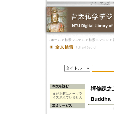
サイトマップ
．
．
ホーム
>
検索システム
>
検索エンジン
>
本文を読む
禪修課之二：禪
まだ本館にオーソラ
イズされていません
Buddha
加えサービス