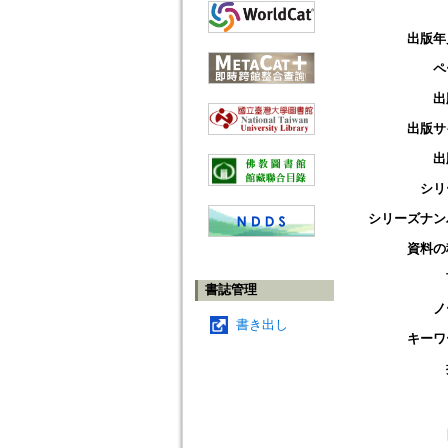
出版年
ペ
出
出版サ
出
シリ
シリーズナン
資料の
書誌管理
ノ
書き出し
キーワ