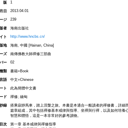
1
版
2013.04.01
月日
239
ージ
版者
海南出版社
http://www.hncbs.cn/
イト
版地
海南, 中國 [Hainan, China]
ーズ
南傳佛教大師禪修三部曲
02
バー
種類
書籍=Book
言語
中文=Chinese
ート
此為簡體中文書
ード
禪修; 緬甸
抄録
搭乘寂靜馬車，踏上涅槃之旅。本書是本適合一般讀者的禪修書，詳細
篇章組成，其中包括禪修基本戒律與指導、坐禪與行禪，以及如何培養
智慧和體悟，這是一本非常好的參考讀物。
目次
第一章 基本戒律與禪修指導