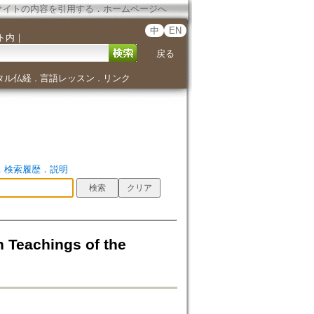
サイトの内容を引用する
．
ホームページへ
中
EN
ト内
｜
戻る
タル仏経
言語レッスン
リンク
．
．
．
検索履歴
．
説明
Teachings of the