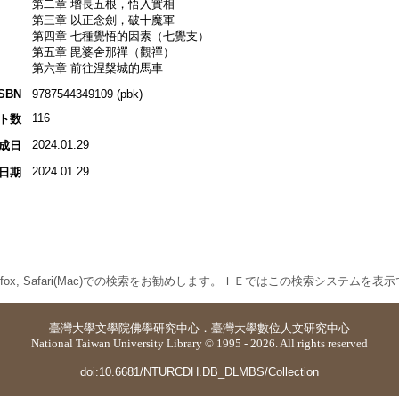
第二章 增長五根，悟入實相
第三章 以正念劍，破十魔軍
第四章 七種覺悟的因素（七覺支）
第五章 毘婆舍那禪（觀禪）
第六章 前往涅槃城的馬車
ISBN
9787544349109 (pbk)
116
ト数
2024.01.29
成日
2024.01.29
日期
 Firefox, Safari(Mac)での検索をお勧めします。ＩＥではこの検索システムを
臺灣大學
文學院佛學研究中心
．
臺灣大學數位人文研究中心
National Taiwan University Library © 1995 - 2026. All rights reserved
doi:10.6681/NTURCDH.DB_DLMBS/Collection