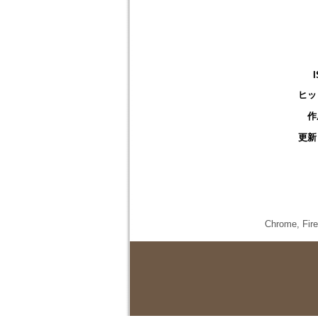
ヒッ
作
更新
Chrome,