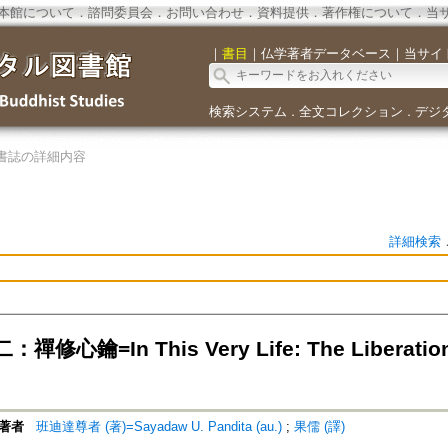
本館について
．
諮問委員会
．
お問い合わせ
．
資料提供
．
著作権について
．
当
｜
書目
｜
仏学著者データベース
｜
当サイ
検索システム
全文コレクション
デジ
．
．
書誌の詳細内容
詳細検索
修心鑰=In This Very Life: The Liberation 
著者
班迪達尊者 (著)=Sayadaw U. Pandita (au.)
;
果儒 (譯)