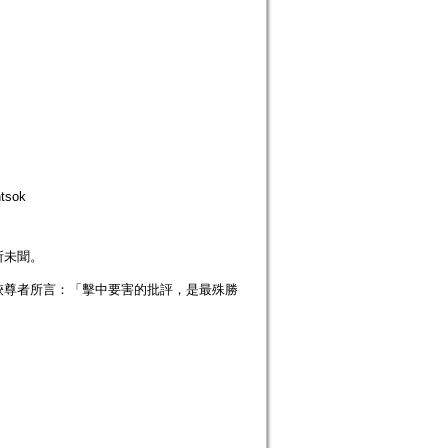
tsok
所未聞。
峽尊者所言：「擊中要害的批評，是最殊勝
。