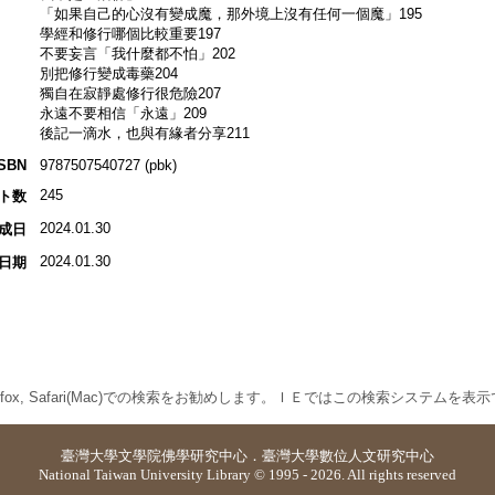
「如果自己的心沒有變成魔，那外境上沒有任何一個魔」195
學經和修行哪個比較重要197
不要妄言「我什麼都不怕」202
別把修行變成毒藥204
獨自在寂靜處修行很危險207
永遠不要相信「永遠」209
後記一滴水，也與有緣者分享211
ISBN
9787507540727 (pbk)
245
ト数
2024.01.30
成日
2024.01.30
日期
 Firefox, Safari(Mac)での検索をお勧めします。ＩＥではこの検索システムを
臺灣大學
文學院佛學研究中心
．
臺灣大學數位人文研究中心
National Taiwan University Library © 1995 - 2026. All rights reserved