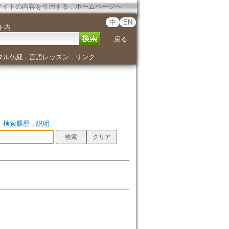
サイトの内容を引用する
．
ホームページへ
中
EN
ト内
｜
戻る
タル仏経
言語レッスン
リンク
．
．
．
検索履歴
．
説明