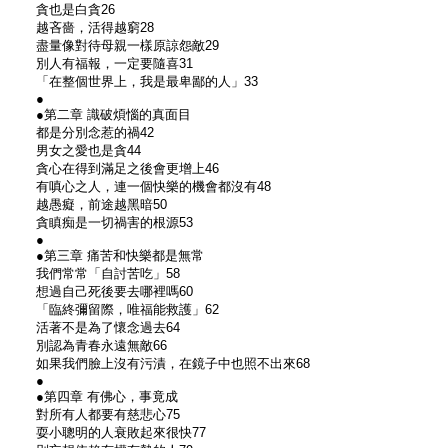
貪也是白貪26
越吝嗇，活得越窮28
盡量像對待母親一樣原諒怨敵29
別人有福報，一定要隨喜31
「在整個世界上，我是最卑鄙的人」33
●
●第二章 識破煩惱的真面目
都是分別念惹的禍42
男女之愛也是貪44
貪心在得到滿足之後會更增上46
有嗔心之人，連一個快樂的機會都沒有48
越愚癡，前途越黑暗50
貪瞋痴是一切禍害的根源53
●
●第三章 痛苦和快樂都是無常
我們常常「自討苦吃」58
想過自己死後要去哪裡嗎60
「臨終彌留際，唯福能救護」62
活著不是為了懷念過去64
別認為青春永遠無敵66
如果我們臉上沒有污漬，在鏡子中也照不出來68
●
●第四章 有佛心，事竟成
對所有人都要有慈悲心75
耍小聰明的人衰敗起來很快77