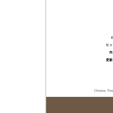
ヒッ
作
更新
Chrome,