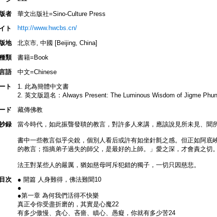
版者
華文出版社=Sino-Culture Press
http://www.hwcbs.cn/
イト
版地
北京市, 中國 [Beijing, China]
種類
書籍=Book
言語
中文=Chinese
ート
1. 此為簡體中文書
2. 英文版題名：Always Present: The Luminous Wisdom of Jigme Phun
ード
藏傳佛教
抄録
當今時代，如此振聾發聵的教言，對許多人來講，應該說見所未見、聞
書中一些教言似乎尖銳，個別人看后或許有如坐針氈之感。但正如阿底
的教言；指摘弟子過失的師父，是最好的上師。」愛之深，才會責之切
法王對某些人的嚴厲，猶如慈母呵斥犯錯的獨子，一切只因慈悲。
目次
● 開篇 人身難得，佛法難聞10
●
●第一章 為何我們活得不快樂
真正令你受盡折磨的，其實是心魔22
有多少傲慢、貪心、吝嗇、瞋心、愚癡，你就有多少苦24