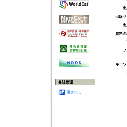
出
出版サ
出
資料の
ノ
キーワ
書誌管理
書き出し