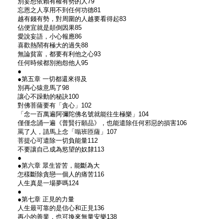
別妄想依賴有權有勢的人79
忘恩之人享用不到任何功德81
越有錢有勢，對周圍的人越要看得起83
佔便宜就是顛倒因果85
愛說妄語，小心報應86
喜歡熱鬧有極大的過失88
無論貧富，都要有利他之心93
任何時候都別抱怨他人95
●
●第五章 一切都還來得及
別再心猿意馬了98
讓心不躁動的秘訣100
對佛菩薩要有「貪心」102
「念一百萬遍阿彌陀佛名號就能往生極樂」104
僅僅念誦一遍《普賢行願品》，也能遣除任何邪惡的損害106
罵了人，請馬上念「嗡班匝薩」107
菩提心可遣除一切負能量112
不要讓自己成為慾望的奴隸113
●
●第六章 眾生皆苦，能斷為大
怎樣斷除貪戀一個人的痛苦116
人生真是一場夢嗎124
●
●第七章 正見的力量
人生最可靠的是信心和正見136
再小的善業，也可換來無量安樂138