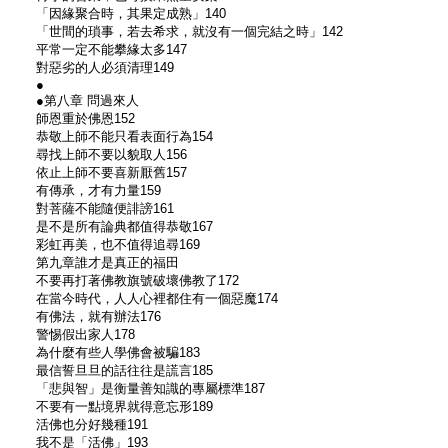
「因緣聚合時，其果定成熟」140
「世間的瑣事，若去希求，就沒有一個完結之時」142
平常一定不能攀緣太多147
對惡劣的人必須清理149
●
●第八章 問過來人
師恩重於佛恩152
恭敬上師不能只看表面行為154
尋找上師不要以貌取人156
依止上師不要喜新厭舊157
有傳承，才有力量159
對菩薩不能隨便誹謗161
是不是所有論典都值得恭敬167
彩虹再美，也不值得追尋169
第九章誰才是真正的福田
不要再打著佛教旗號破壞佛教了172
在當今時代，人人心裡都住有一個惡魔174
有佛法，就有辦法176
警惕假出家人178
為什麼有些人學佛會被騙183
最信誓旦旦的話往往是謊言185
「悲與智」是衡量善知識的專屬標準187
不要有一點境界就得意忘形189
活佛也分好幾種191
我不是「活佛」193