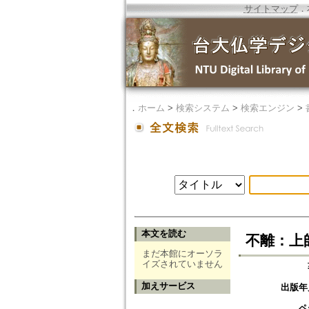
サイトマップ
．
．
ホーム
>
検索システム
>
検索エンジン
>
本文を読む
不離：上
まだ本館にオーソラ
イズされていません
加えサービス
出版年
ペ