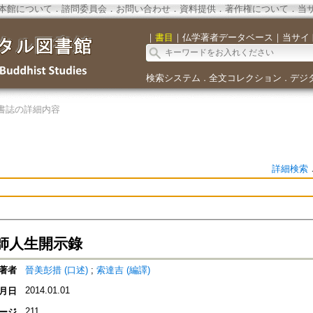
本館について
．
諮問委員会
．
お問い合わせ
．
資料提供
．
著作権について
．
当
｜
書目
｜
仏学著者データベース
｜
当サイ
検索システム
全文コレクション
デジ
．
．
書誌の詳細内容
詳細検索
師人生開示錄
著者
晉美彭措 (口述)
;
索達吉 (編譯)
2014.01.01
月日
211
ージ