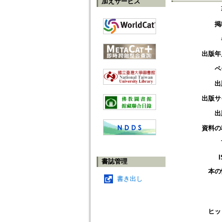
加えサービス
掲
出版年
ペ
出
出版サ
出
資料の
書誌管理
本の
書き出し
ヒッ