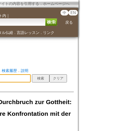
サイトの内容を引用する
．
ホームページへ
中
EN
ト内
｜
戻る
タル仏経
言語レッスン
リンク
．
．
．
検索履歴
．
説明
Durchbruch zur Gottheit:
re Konfrontation mit der