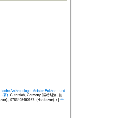
stische Anthropologie Meister Eckharts und
u (著)
. Gutersloh, Germany [居特斯洛, 德
ver).; 9783495490167. (Hardcover). / [
全