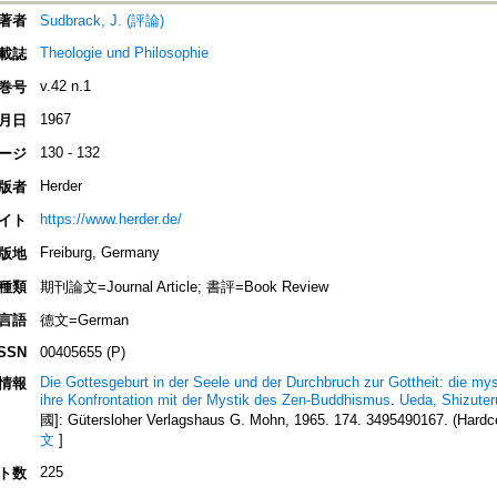
著者
Sudbrack, J. (評論)
Theologie und Philosophie
載誌
v.42 n.1
巻号
1967
月日
130 - 132
ージ
Herder
版者
https://www.herder.de/
イト
Freiburg, Germany
版地
種類
期刊論文=Journal Article; 書評=Book Review
言語
德文=German
ISSN
00405655 (P)
Die Gottesgeburt in der Seele und der Durchbruch zur Gottheit: die my
情報
ihre Konfrontation mit der Mystik des Zen-Buddhismus
.
Ueda, Shizuter
國]: Gütersloher Verlagshaus G. Mohn, 1965. 174. 3495490167. (Hardco
文
]
225
ト数