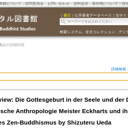
本館について
．
諮問委員会
．
お問い合わせ
．
資料提供
．
著作権について
．
当
｜
書目
｜
仏学著者データベース
｜
当サイ
検索システム
全文コレクション
デジ
．
．
書誌の詳細内容
詳細検索
iew: Die Gottesgeburt in der Seele und der 
ische Anthropologie Meister Eckharts und ih
es Zen-Buddhismus by Shizuteru Ueda