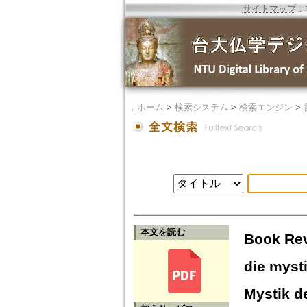
サイトマップ
．
．
ホーム
>
検索システム
>
検索エンジン
>
本文を読む
Book Rev
die myst
Mystik d