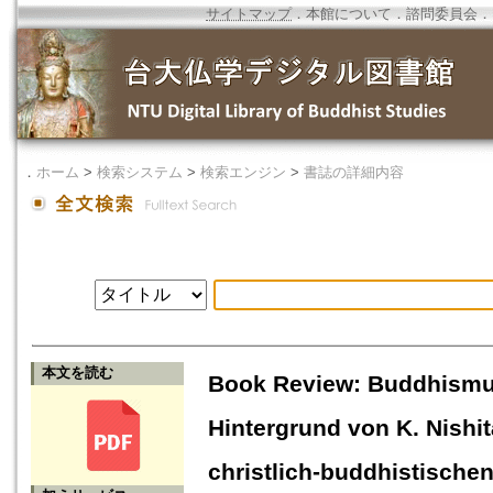
サイトマップ
．
本館について
．
諮問委員会
．
．
ホーム
>
検索システム
>
検索エンジン
>
書誌の詳細内容
本文を読む
Book Review: Buddhismu
Hintergrund von K. Nishit
christlich-buddhistischen 