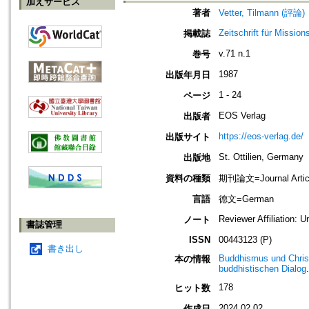
加えサービス
著者
Vetter, Tilmann (評論)
Zeitschrift für Missio
掲載誌
v.71 n.1
巻号
1987
出版年月日
1 - 24
ページ
EOS Verlag
出版者
https://eos-verlag.de/
出版サイト
St. Ottilien, Germany
出版地
資料の種類
期刊論文=Journal Artic
言語
德文=German
Reviewer Affiliation: U
ノート
書誌管理
ISSN
00443123 (P)
書き出し
Buddhismus und Christe
本の情報
buddhistischen Dialog
178
ヒット数
2024.02.02
作成日