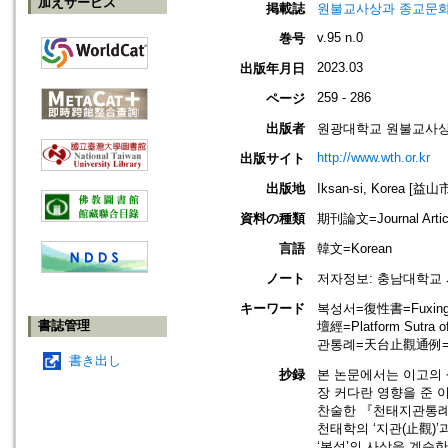
加えサービス
掲載誌
원불교사상과 종교문화=Won-B
v.95 n.0
巻号
2023.03
出版年月日
259 - 286
ページ
出版者
원광대학교 원불교사상연구원=Th
http://www.wth.or.kr
出版サイト
出版地
Iksan-si, Korea [益
資料の種類
期刊論文=Journal Artic
言語
韓文=Korean
ノート
저자정보: 충남대학교 시간강
キーワード
복성서=復性書=Fuxingsh
書誌管理
壇經=Platform Sutra
관통례=天台止觀通例= Tia
書き出し
抄録
본 논문에서는 이고의 
장 커다란 영향을 준 
찬술한 『천태지관통례
천태학의 ‘지관(止觀)’
‘복성’의 사상을 계승