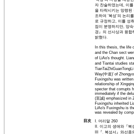
자 찬술하였는데, 이를 
을 타락시키는 망령된 것
조하여 ‘복성’의 논리
로 규정하고, 이를 성
점이 분명하지만, 양
경』의 선사상과 융합하
밝혔다.
In this thesis, the li
and the Chan sect wer
of LiAo's thought. Li
and Tiantai studies s
TianTaiZhiGuanTongLi 
Way(中道)' of Zhongyong
Fuxingshu was written 
relationship of Xingqi
specter that corrupts 
immediately if the del
(至誠) emphasized in Zho
Fuxingshu inherited Li
LiAo's Fuxingshu is th
was revealed by compar
目次
I. 머리말 260
II. 이고의 생애와『복
III『. 복성서』와선종