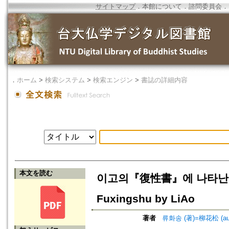
サイトマップ
．
本館について
．
諮問委員会
．
．
ホーム
>
検索システム
>
検索エンジン
>
書誌の詳細内容
本文を読む
이고의『復性書』에 나타난 선종의 
Fuxingshu by LiAo
著者
류화송 (著)=柳花松 (au