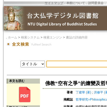
サイトマップ
．
本館について
．
諮問委員会
．
．
ホーム
>
検索システム
>
検索エンジン
>
書誌の詳細内容
本文を読む
佛教“空有之爭”的嬗變及哲
著者
丁建華 (著)
;
洪修平 (著
掲載誌
哲學研究=Philosophical
出版者
中國社會科學院哲學研