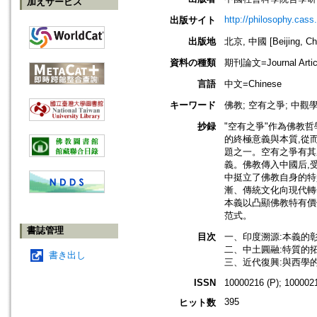
加えサービス
http://philosophy.cass
出版サイト
出版地
北京, 中國 [Beijing, Ch
資料の種類
期刊論文=Journal Artic
言語
中文=Chinese
キーワード
佛教; 空有之爭; 中觀學
抄録
"空有之爭"作為佛教
的終極意義與本質,從
題之一。空有之爭有其
義。佛教傳入中國后,
中挺立了佛教自身的特
漸、傳統文化向現代轉
本義以凸顯佛教特有價
范式。
書誌管理
目次
一、印度溯源:本義的
二、中土圓融:特質的
書き出し
三、近代復興:與西學
ISSN
10000216 (P); 1000021
395
ヒット数