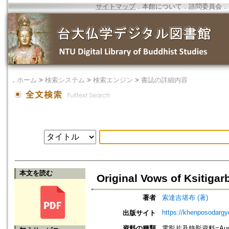
サイトマップ
．
本館について
．
諮問委員会
．
．
ホーム
>
検索システム
>
検索エンジン
>
書誌の詳細内容
本文を読む
Original Vows of Ksiti
著者
索達吉堪布 (著)
https://khenposodargy
出版サイト
資料の種類
電影片及錄影資料=Audio