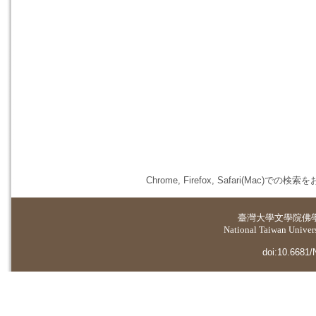
Chrome, Firefox, Safari(
臺灣大學
文學院佛
National Taiwan Universi
doi:10.6681