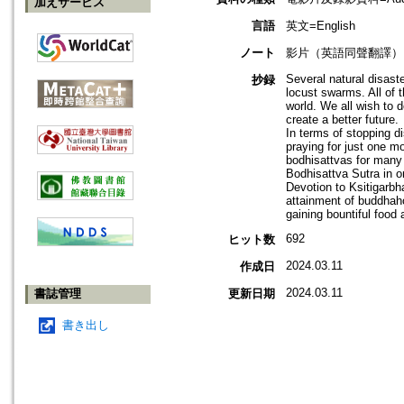
加えサービス
言語
英文=English
ノート
影片（英語同聲翻譯）
Several natural disast
抄録
locust swarms. All of 
world. We all wish to 
create a better future.
In terms of stopping d
praying for just one m
bodhisattvas for many e
Bodhisattva Sutra in o
Devotion to Ksitigarbh
attainment of buddhaho
gaining bountiful food
692
ヒット数
2024.03.11
作成日
2024.03.11
書誌管理
更新日期
書き出し