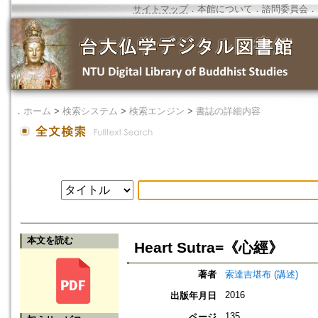
サイトマップ
．
本館について
．
諮問委員会
．
．
ホーム
>
検索システム
>
検索エンジン
>
書誌の詳細内容
本文を読む
Heart Sutra=《心經》
著者
索達吉堪布 (講述)
2016
出版年月日
135
ページ