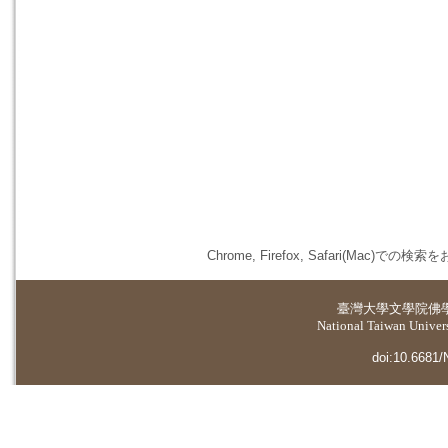
Chrome, Firefox, Safari(
臺灣大學
文學院佛
National Taiwan Universi
doi:10.6681