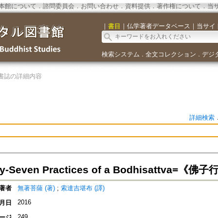
本館について
．
諮問委員会
．
お問い合わせ
．
資料提供
．
著作権について
．
当
｜
書目
｜
仏学著者データベース
｜
当サイ
検索システム
全文コレクション
デジ
．
．
書誌の詳細内容
詳細検索
rty-Seven Practices of a Bodhisattva=
著者
無著菩薩 (著)
;
索達吉堪布 (譯)
2016
月日
249
ージ