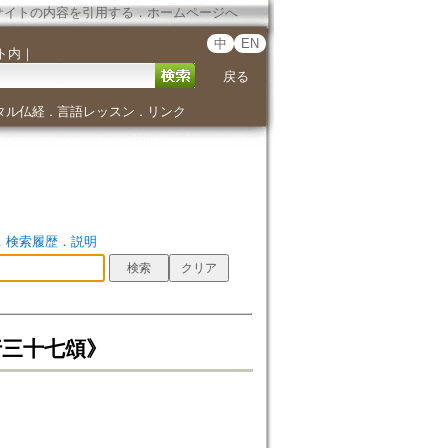
サイトの内容を引用する
．
ホームページへ
中
EN
ト内
｜
戻る
タル仏経
言語レッスン
リンク
．
．
．
検索履歴
．
説明
《佛子行三十七頌》