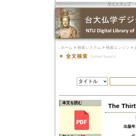
サイトマップ
．
．
ホーム
>
検索システム
>
検索エンジン
>
本文を読む
The Thi
出版年
ペ