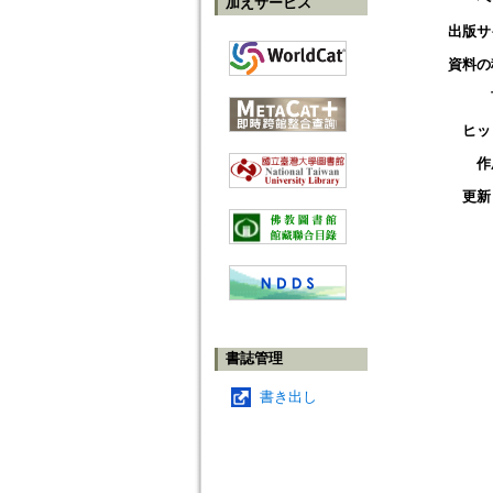
加えサービス
出版サ
資料の
ヒッ
作
更新
書誌管理
書き出し