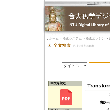
サイトマップ
．
．
ホーム
>
検索システム
>
検索エンジン
>
本文を読む
Transfo
出版年
ペ