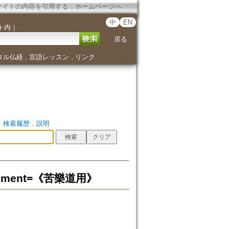
サイトの内容を引用する
．
ホームページへ
中
EN
ト内
｜
戻る
タル仏経
言語レッスン
リンク
．
．
．
検索履歴
．
説明
ightenment=《苦樂道用》