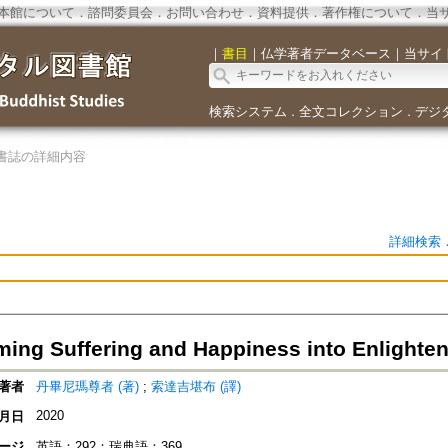
本館について
．
諮問委員会
．
お問い合わせ
．
資料提供
．
著作権について
．
当
｜
書目
｜
仏学著者データベース
｜
当サイ
検索システム
全文コレクション
デジ
．
．
書誌の詳細内容
詳細検索
rming Suffering and Happiness into Enl
著者
丹畢尼瑪尊者 (著)
;
索達吉堪布 (譯)
2020
月日
ージ
英語：292；瑞典語：369