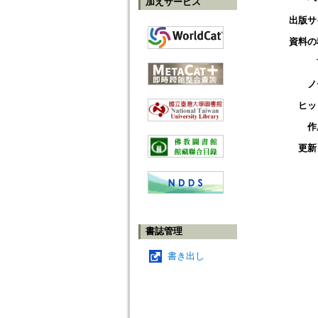
加えサービス
出版サ
資料の
ノ
ヒッ
作
更新
書誌管理
書き出し