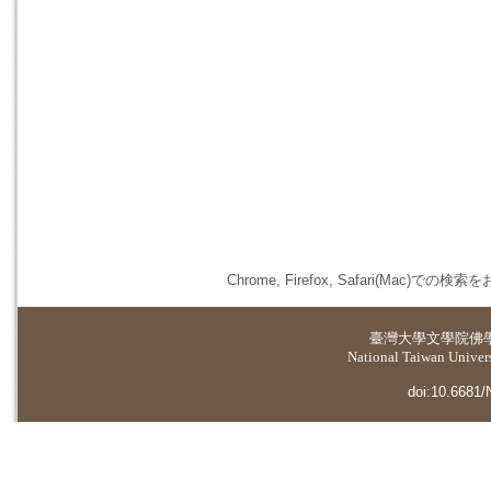
Chrome, Firefox, Safari(
臺灣大學
文學院佛
National Taiwan Universi
doi:10.6681