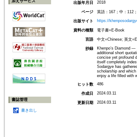
加えサービス
2018
出版年月日
ページ
英語：167；中：112
https://khenposodargy
出版サイト
資料の種類
電子書=E-Book
言語
中文=Chinese; 英文=En
Khenpo’s Diamond — Li
抄録
additional short quota
concise yet profound d
itself completely inde
Sodargye has gathered 
scholarship and which
enjoy a life filled with
486
ヒット数
2024.03.11
作成日
書誌管理
2024.03.11
更新日期
書き出し