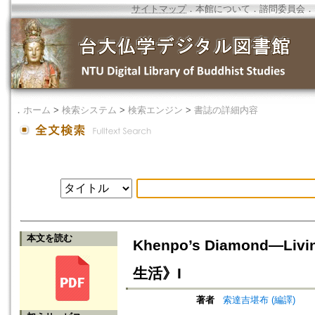
サイトマップ
．
本館について
．
諮問委員会
．
．
ホーム
>
検索システム
>
検索エンジン
>
書誌の詳細内容
本文を読む
Khenpo’s Diamond—Li
生活》I
著者
索達吉堪布 (編譯)