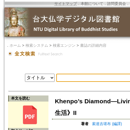
サイトマップ
．
本館について
．
諮問委員会
．
．
ホーム
>
検索システム
>
検索エンジン
>
書誌の詳細内容
本文を読む
Khenpo’s Diamond—Li
生活》II
著者
索達吉堪布 (編譯)