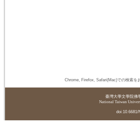
Chrome, Firefox, Safari(
臺灣大學
文學院佛
National Taiwan Universi
doi:10.6681