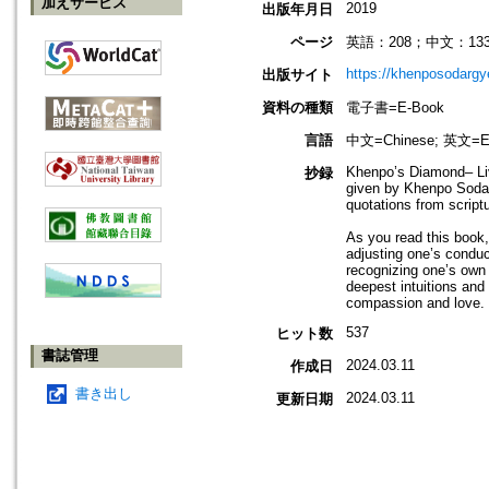
加えサービス
2019
出版年月日
ページ
英語：208；中文：13
https://khenposodargy
出版サイト
資料の種類
電子書=E-Book
言語
中文=Chinese; 英文=En
Khenpo’s Diamond– Liv
抄録
given by Khenpo Sodarg
quotations from script
As you read this book, 
adjusting one’s conduc
recognizing one’s own
deepest intuitions and
compassion and love.
537
ヒット数
書誌管理
2024.03.11
作成日
書き出し
2024.03.11
更新日期