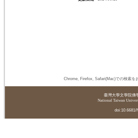
Chrome, Firefox, Safari(
臺灣大學
文學院佛
National Taiwan Universi
doi:10.6681