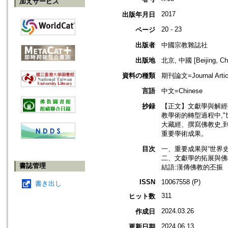
加えサービス
2017
出版年月日
20 - 23
ページ
出版者
中國宗教雜誌社
出版地
北京, 中國 [Beijing, Ch
資料の種類
期刊論文=Journal Artic
言語
中文=Chinese
抄録
【正文】文獻學與解經
教學術的轉型過程中,"
大藏經、撰寫佛教史,
重要學術成果。
目次
一、重要成果與“世界史
二、文獻學的拓展與佛
書誌管理
結語:漢傳佛教的丕振
ISSN
10067558 (P)
書き出し
311
ヒット数
2024.03.26
作成日
2024.06.13
更新日期