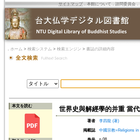
サイトマップ
．
本館について
．
諮問委員会
．
．
ホーム
>
検索システム
>
検索エンジン
>
書誌の詳細内容
本文を読む
世界史與解經學的并重 當
著者
李四龍 (著)
掲載誌
中國宗教=Religions in
n.08
巻号