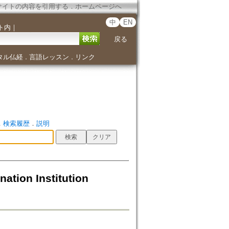
サイトの内容を引用する
．
ホームページへ
中
EN
ト内
｜
戻る
タル仏経
言語レッスン
リンク
．
．
．
検索履歴
．
説明
nation Institution