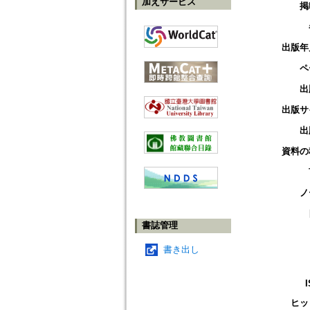
加えサービス
掲
出版年
ペ
出
出版サ
出
資料の
ノ
書誌管理
書き出し
ヒッ