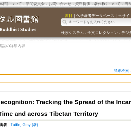
本館について
．
諮問委員会
．
お問い合わせ
．
資料提供
．
著作権について
．
当
｜
書目
｜
仏学著者データベース
｜
当サイ
検索システム
全文コレクション
デジ
．
．
書誌の詳細内容
詳細検索
ecognition: Tracking the Spread of the Incar
Time and across Tibetan Territory
著者
Tuttle, Gray (著)