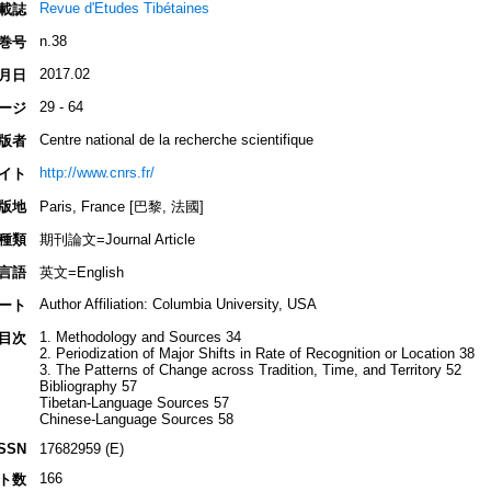
Revue d'Etudes Tibétaines
載誌
n.38
巻号
2017.02
月日
29 - 64
ージ
Centre national de la recherche scientifique
版者
http://www.cnrs.fr/
イト
版地
Paris, France [巴黎, 法國]
種類
期刊論文=Journal Article
言語
英文=English
Author Affiliation: Columbia University, USA
ート
1. Methodology and Sources 34
目次
2. Periodization of Major Shifts in Rate of Recognition or Location 38
3. The Patterns of Change across Tradition, Time, and Territory 52
Bibliography 57
Tibetan-Language Sources 57
Chinese-Language Sources 58
ISSN
17682959 (E)
166
ト数