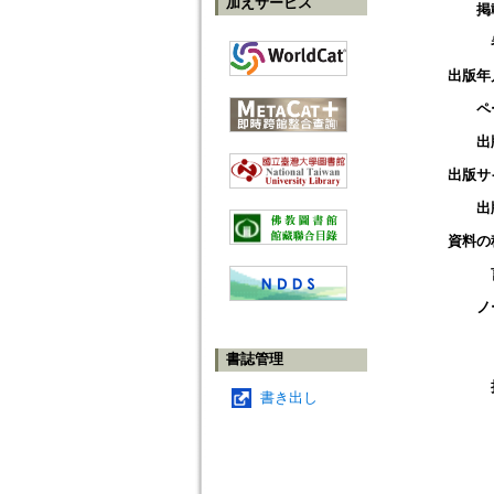
加えサービス
掲
出版年
ペ
出
出版サ
出
資料の
ノ
書誌管理
書き出し