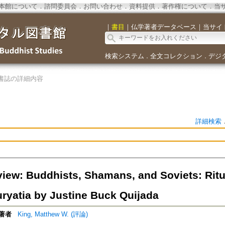
本館について
．
諮問委員会
．
お問い合わせ
．
資料提供
．
著作権について
．
当
｜
書目
｜
仏学著者データベース
｜
当サイ
検索システム
全文コレクション
デジ
．
．
書誌の詳細内容
詳細検索
iew: Buddhists, Shamans, and Soviets: Ritua
uryatia by Justine Buck Quijada
著者
King, Matthew W. (評論)