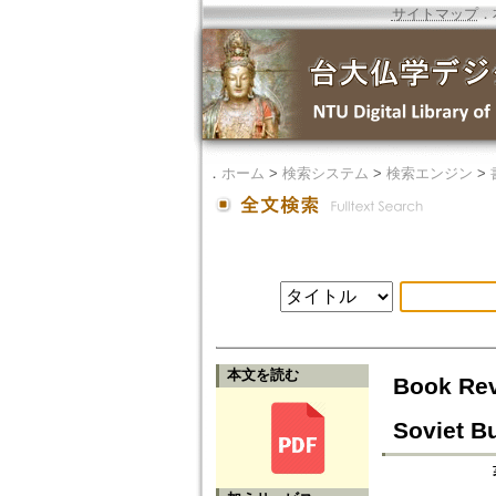
サイトマップ
．
．
ホーム
>
検索システム
>
検索エンジン
>
本文を読む
Book Rev
Soviet B