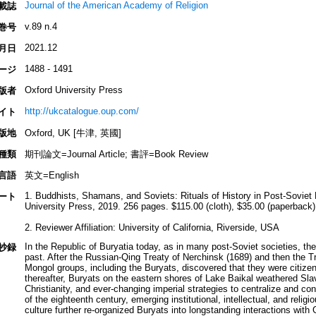
Journal of the American Academy of Religion
載誌
v.89 n.4
巻号
2021.12
月日
1488 - 1491
ージ
Oxford University Press
版者
http://ukcatalogue.oup.com/
イト
版地
Oxford, UK [牛津, 英國]
種類
期刊論文=Journal Article; 書評=Book Review
言語
英文=English
1. Buddhists, Shamans, and Soviets: Rituals of History in Post-Soviet
ート
University Press, 2019. 256 pages. $115.00 (cloth), $35.00 (paperback)
2. Reviewer Affiliation: University of California, Riverside, USA
In the Republic of Buryatia today, as in many post-Soviet societies, th
抄録
past. After the Russian-Qing Treaty of Nerchinsk (1689) and then the Tr
Mongol groups, including the Buryats, discovered that they were citizen
thereafter, Buryats on the eastern shores of Lake Baikal weathered Slav
Christianity, and ever-changing imperial strategies to centralize and cons
of the eighteenth century, emerging institutional, intellectual, and relig
culture further re-organized Buryats into longstanding interactions with