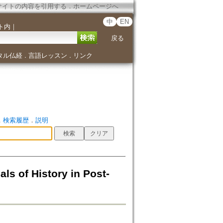
サイトの内容を引用する
．
ホームページへ
中
EN
ト内
｜
戻る
タル仏経
言語レッスン
リンク
．
．
．
検索履歴
．
説明
ls of History in Post-