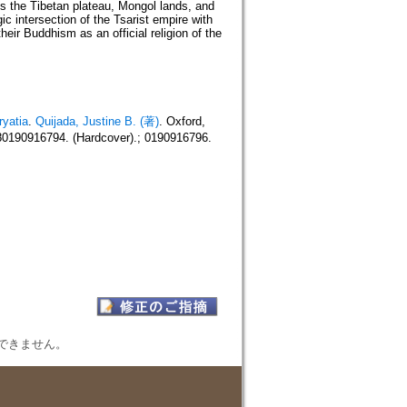
oss the Tibetan plateau, Mongol lands, and
c intersection of the Tsarist empire with
heir Buddhism as an official religion of the
ryatia
.
Quijada, Justine B. (著)
. Oxford,
0190916794. (Hardcover).; 0190916796.
表示できません。