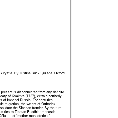
 Buryatia. By Justine Buck Quijada. Oxford
.
e present is disconnected from any definite
eaty of Kyakhta (1727), certain northerly
s of imperial Russia. For centuries
ic migration, the weight of Orthodox
olidate the Siberian frontier. By the turn
ious ties to Tibetan Buddhist monastic
 Géluk-sect “mother monasteries,”