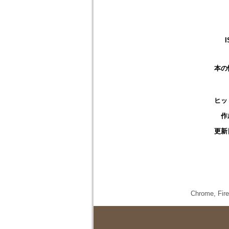
I
本の
ヒッ
作
更新
Chrome,