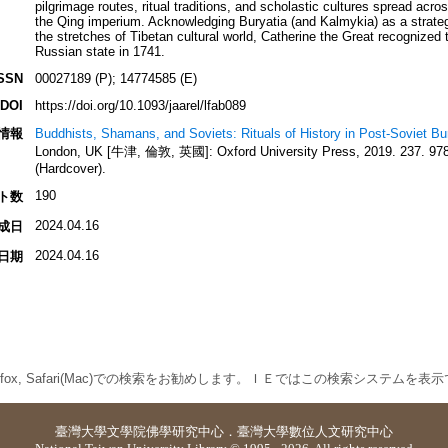
pilgrimage routes, ritual traditions, and scholastic cultures spread acr
the Qing imperium. Acknowledging Buryatia (and Kalmykia) as a strategi
the stretches of Tibetan cultural world, Catherine the Great recognized t
Russian state in 1741.
SSN
00027189 (P); 14774585 (E)
DOI
https://doi.org/10.1093/jaarel/lfab089
情報
Buddhists, Shamans, and Soviets: Rituals of History in Post-Soviet Bu
London, UK [牛津, 倫敦, 英國]: Oxford University Press, 2019. 237. 978
(Hardcover).
190
ト数
2024.04.16
成日
2024.04.16
日期
 Firefox, Safari(Mac)での検索をお勧めします。ＩＥではこの検索システムを
臺灣大學
文學院佛學研究中心
．
臺灣大學數位人文研究中心