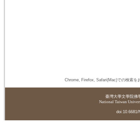
Chrome, Firefox, Safari(
臺灣大學
文學院佛
National Taiwan Universi
doi:10.6681