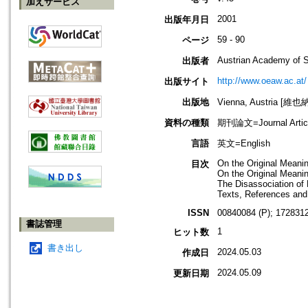
加えサービス
2001
出版年月日
59 - 90
ページ
Austrian Academy of 
出版者
http://www.oeaw.ac.at/
出版サイト
出版地
Vienna, Austria [維
資料の種類
期刊論文=Journal Artic
言語
英文=English
Οn the Original Mean
目次
On the Original Meani
The Disassociation of
Texts, References and
ISSN
00840084 (P); 1728312
書誌管理
1
ヒット数
書き出し
2024.05.03
作成日
2024.05.09
更新日期