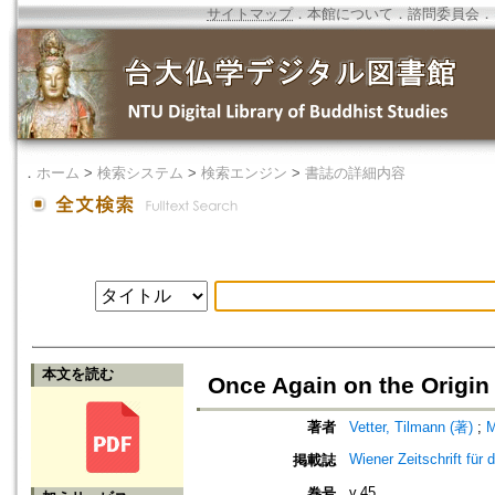
サイトマップ
．
本館について
．
諮問委員会
．
．
ホーム
>
検索システム
>
検索エンジン
>
書誌の詳細内容
本文を読む
Once Again on the Origi
著者
Vetter, Tilmann (著)
;
M
Wiener Zeitschrift für
掲載誌
v.45
巻号