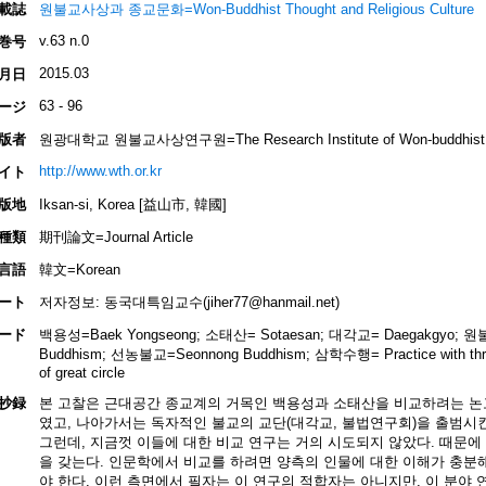
載誌
원불교사상과 종교문화=Won-Buddhist Thought and Religious Culture
v.63 n.0
巻号
2015.03
月日
63 - 96
ージ
版者
원광대학교 원불교사상연구원=The Research Institute of Won-buddhist 
http://www.wth.or.kr
イト
版地
Iksan-si, Korea [益山市, 韓國]
種類
期刊論文=Journal Article
言語
韓文=Korean
ート
저자정보: 동국대특임교수(jiher77@hanmail.net)
ード
백용성=Baek Yongseong; 소태산= Sotaesan; 대각교= Daegakgyo; 원불
Buddhism; 선농불교=Seonnong Buddhism; 삼학수행= Practice with thre
of great circle
抄録
본 고찰은 근대공간 종교계의 거목인 백용성과 소태산을 비교하려는 논고
였고, 나아가서는 독자적인 불교의 교단(대각교, 불법연구회)을 출범시
그런데, 지금껏 이들에 대한 비교 연구는 거의 시도되지 않았다. 때문에
을 갖는다. 인문학에서 비교를 하려면 양측의 인물에 대한 이해가 충분
야 한다. 이런 측면에서 필자는 이 연구의 적합자는 아니지만, 이 분야