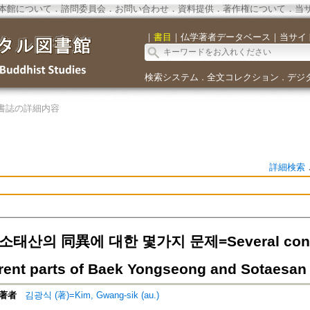
本館について
．
諮問委員会
．
お問い合わせ
．
資料提供
．
著作権について
．
当
｜
書目
｜
仏学著者データベース
｜
当サイ
検索システム
全文コレクション
デジ
．
．
書誌の詳細内容
詳細検索
태산의 同異에 대한 몇가지 문제=Several conside
erent parts of Baek Yongseong and Sotaesan
著者
김광식 (著)=Kim, Gwang-sik (au.)