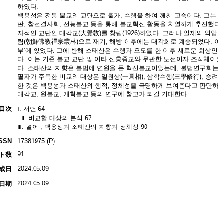
하였다.
백용성은 전통 불교의 교단으로 출가, 수행을 하여 깨친 고승이다. 그는 
판, 참선결사회, 선농불교 등을 통해 불교혁신 활동을 치열하게 추진했
자적인 교단인 대각교(大覺敎)를 창립(1926)하였다. 그러나 일제의 외
림(朝鮮佛敎禪宗叢林)으로 재기, 해방 이후에는 대각회로 계승되었다. 
부’에 있었다. 그에 반해 소태산은 수행과 오도를 한 이후 새로운 회상인
다. 이는 기존 불교 교단 및 여타 신흥종교와 무관한 노선이자 조직체
다. 소태산의 지향은 불법에 연원을 둔 혁신불교이었는데, 불법연구회는
필자가 주목한 비교의 대상은 일원상(一圓相), 삼학수행(三學修行), 승려
한 것은 백용성과 소태산의 행적, 정체성을 극명하게 보여준다고 판단하였
대각교, 원불교, 개혁불교 등의 연구에 참고가 되길 기대한다.
目次
Ⅰ. 서언 64
Ⅱ. 비교할 대상의 분석 67
Ⅲ. 결어 ; 백용성과 소태산의 지향과 정체성 90
ISSN
17381975 (P)
91
ト数
2024.05.09
成日
2024.05.09
日期