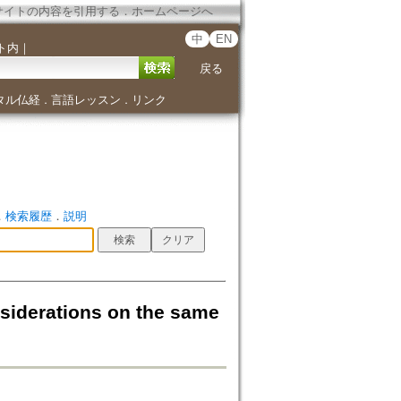
サイトの内容を引用する
．
ホームページへ
中
EN
ト内
｜
戻る
タル仏経
言語レッスン
リンク
．
．
．
検索履歴
．
説明
rations on the same