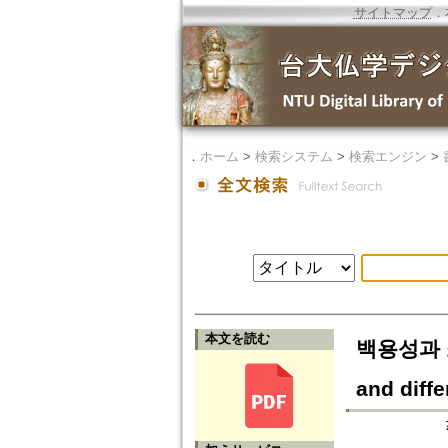
サイトマップ
．
．
ホーム
>
検索システム
>
検索エンジン
>
本文を読む
백용성과 소
and diff