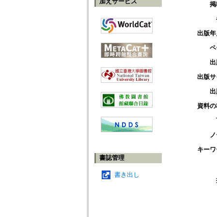
加えサービス
掲
出版年
ペ
出
出版サ
出
資料の
ノ
キーワ
書誌管理
書き出し