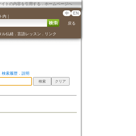
サイトの内容を引用する
．
ホームページへ
中
EN
ト内
｜
戻る
タル仏経
言語レッスン
リンク
．
．
．
検索履歴
．
説明