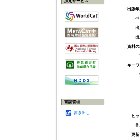
加えサービス
出版年
ペ
出
出
資料の
キーワ
書誌管理
書き出し
ヒッ
作
更新