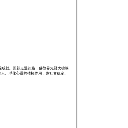
輝煌成就。回顧走過的路，佛教界先賢大德篳
度人、凈化心靈的積極作用，為社會穩定、