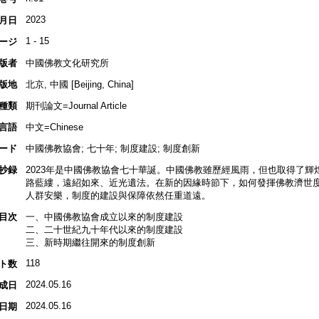
2023
月日
1 - 15
ージ
版者
中國佛教文化研究所
版地
北京, 中國 [Beijing, China]
種類
期刊論文=Journal Article
言語
中文=Chinese
ード
中國佛教協會; 七十年; 制度建設; 制度創新
抄録
2023年是中國佛教協會七十華誕。中國佛教雖歷經風雨，但也取得了
路藍縷，遠紹如來、近光遺法。在新的因緣時節下，如何發揮佛教濟世
人群安樂，制度的建設與保障依然任重道遠。
目次
一、中國佛教協會成立以來的制度建設
二、二十世紀九十年代以來的制度建設
三、新時期繼往開來的制度創新
118
ト数
2024.05.16
成日
2024.05.16
日期