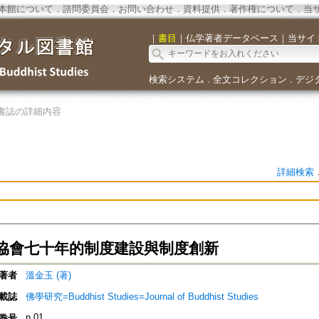
本館について
．
諮問委員会
．
お問い合わせ
．
資料提供
．
著作権について
．
当
｜
書目
｜
仏学著者データベース
｜
当サイ
検索システム
全文コレクション
デジ
．
．
書誌の詳細内容
詳細検索
協會七十年的制度建設與制度創新
著者
溫金玉 (著)
載誌
佛學研究=Buddhist Studies=Journal of Buddhist Studies
n.01
巻号