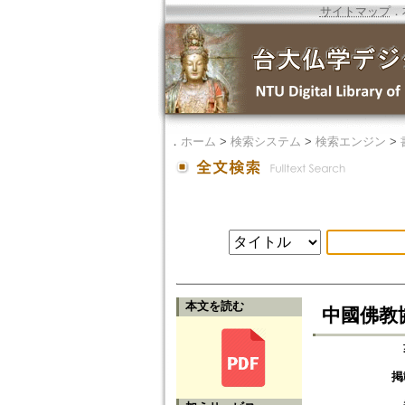
サイトマップ
．
．
ホーム
>
検索システム
>
検索エンジン
>
本文を読む
中國佛教
掲