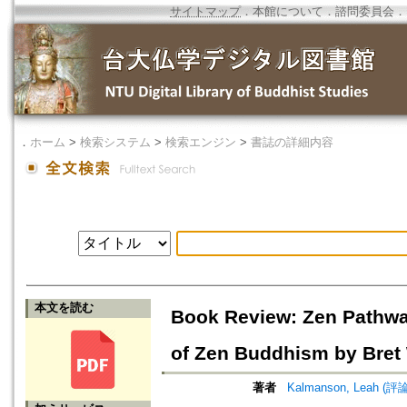
サイトマップ
．
本館について
．
諮問委員会
．
．
ホーム
>
検索システム
>
検索エンジン
>
書誌の詳細内容
本文を読む
Book Review: Zen Pathway
of Zen Buddhism by Bret
著者
Kalmanson, Leah (評