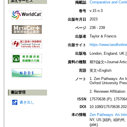
加えサービス
Comparative and Conti
掲載誌
v.15 n.3
巻号
2023
出版年月日
238 - 239
ページ
Taylor & Francis
出版者
https://www.tandfonlin
出版サイト
出版地
London, England, U
資料の種類
期刊論文=Journal Artic
言語
英文=English
1. Zen Pathways: An I
ノート
Oxford University Pre
2. Reviewer Affiliatio
書誌管理
ISSN
17570638 (P); 1757064
書き出し
DOI
10.1080/17570638.202
本の情報
Zen Pathways: An Intr
NY, US [紐約, 紐約州, 美國]
(pbk).