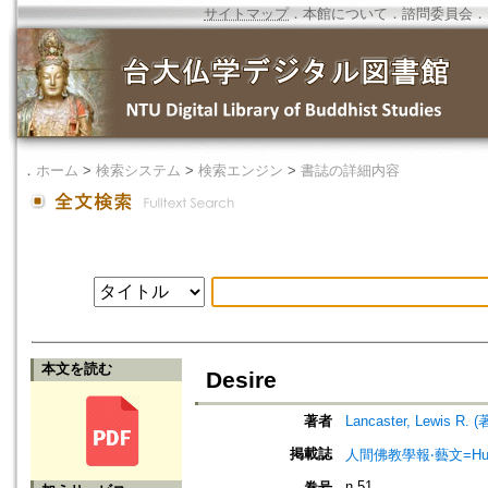
サイトマップ
．
本館について
．
諮問委員会
．
．
ホーム
>
検索システム
>
検索エンジン
>
書誌の詳細内容
本文を読む
Desire
著者
Lancaster, Lewis R. (
掲載誌
人間佛教學報‧藝文=Humanist
n.51
巻号