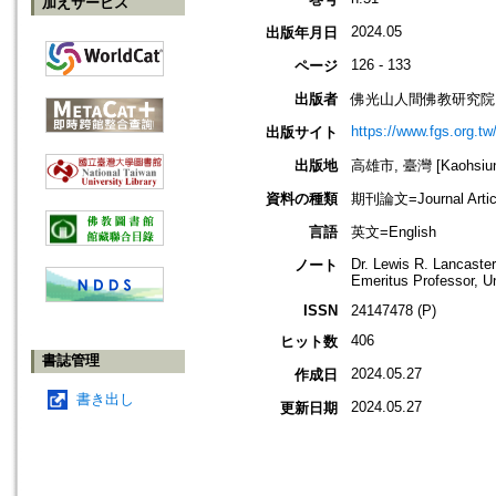
加えサービス
2024.05
出版年月日
126 - 133
ページ
出版者
佛光山人間佛教研究院
https://www.fgs.org.tw
出版サイト
出版地
高雄市, 臺灣 [Kaohsiung
資料の種類
期刊論文=Journal Artic
言語
英文=English
Dr. Lewis R. Lancaster
ノート
Emeritus Professor, Un
ISSN
24147478 (P)
406
ヒット数
書誌管理
2024.05.27
作成日
書き出し
2024.05.27
更新日期