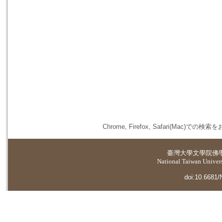
Chrome, Firefox, Safari(
臺灣大學
文學院佛
National Taiwan Universi
doi:10.6681