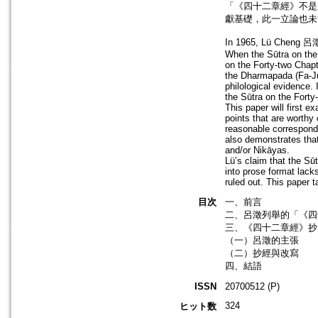
「《四十二章經》不是
獻基礎，此一立論也未
In 1965, Lü Cheng 呂澂 
When the Sūtra on the 
on the Forty-two Chapt
the Dharmapada (Fa-Ju 
philological evidence. 
the Sūtra on the Forty
This paper will first 
points that are worthy 
reasonable correspond
also demonstrates tha
and/or Nikāyas.
Lü’s claim that the Sū
into prose format lack
ruled out. This paper t
目次
一、前言
二、呂澂列舉的「《四
三、《四十二章經》抄
（一）呂澂的主張
（二）抄經與改寫
四、結語
ISSN
20700512 (P)
324
ヒット数