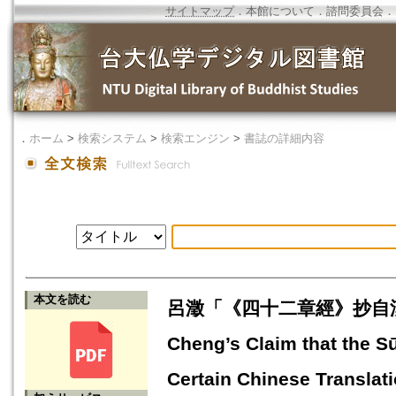
サイトマップ
．
本館について
．
諮問委員会
．
．
ホーム
>
検索システム
>
検索エンジン
>
書誌の詳細内容
本文を読む
呂澂「《四十二章經》抄自漢譯《法
Cheng’s Claim that the S
Certain Chinese Translat