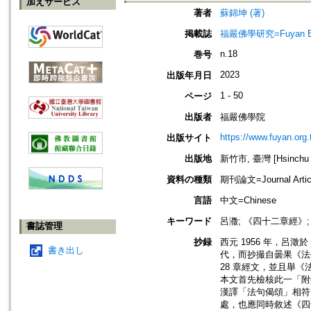
加えサービス
著者
蘇錦坤 (著)
掲載誌
福嚴佛學研究=Fuyan Bud
n.18
巻号
2023
出版年月日
1 - 50
ページ
出版者
福嚴佛學院
https://www.fuyan.org.
出版サイト
出版地
新竹市, 臺灣 [Hsinchu s
資料の種類
期刊論文=Journal Artic
言語
中文=Chinese
キーワード
呂瀓; 《四十二章經》
書誌管理
抄録
西元 1956 年，
書き出し
代，而抄撮自曇果《法
28 章經文，並且舉
本文首先檢核此一「附錄
漢譯「法句偈頌」相符
處，也應同時敘述《四