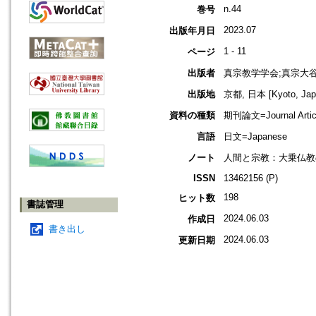
n.44
巻号
2023.07
出版年月日
1 - 11
ページ
出版者
真宗教学学会;真宗大
出版地
京都, 日本 [Kyoto, Jap
資料の種類
期刊論文=Journal Artic
言語
日文=Japanese
ノート
人間と宗教：大乗仏教
ISSN
13462156 (P)
198
ヒット数
書誌管理
2024.06.03
作成日
書き出し
2024.06.03
更新日期