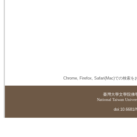
Chrome, Firefox, Safari(
臺灣大學
文學院佛
National Taiwan Universi
doi:10.6681