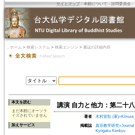
サイトマップ
．
本館について
．
諮問委員会
．
．
ホーム
>
検索システム
>
検索エンジン
>
書誌の詳細内容
本文を読む
講演 自力と他力：第二十八
まだ本館にオーソラ
イズされていません
著者
木村宣彰 (著)=Kimura, S
加えサービス
掲載誌
真宗教学研究=Journal o
Kyogaku Kenkyu