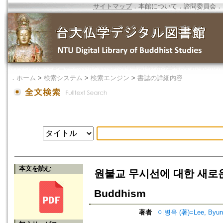
サイトマップ
．
本館について
．
諮問委員会
．
．
ホーム
>
検索システム
>
検索エンジン
>
書誌の詳細内容
本文を読む
원불교 무시선에 대한 새로운 이해=
Buddhism
著者
이병욱 (著)=Lee, Byung