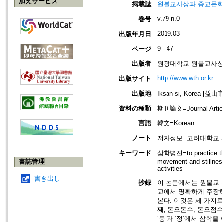
加えサービス
掲載誌
원불교사상과 종교문화=Won-B
v.79 n.0
巻号
2019.03
出版年月日
9 - 47
ページ
出版者
원광대학교 원불교사상연구원=Th
http://www.wth.or.kr
出版サイト
出版地
Iksan-si, Korea [益
資料の種類
期刊論文=Journal Artic
言語
韓文=Korean
ノート
저자정보: 고려대학교 시간강
キーワード
삼학병진=to practice t
書誌管理
movement and stillness
activities
書き出し
抄録
이 논문에서는 원불교 
교에서 명확하게 주장하
본다. 이것은 세 가지로
째, 돈오돈수, 돈오점
‘동’과 ‘정’에서 삼