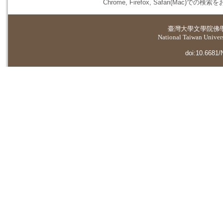
Chrome, Firefox, Safari(
臺灣大學
文學院佛
National Taiwan Universi
doi:10.6681