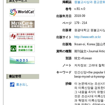
加えサービス
掲載誌
원불교사상과 종교문화=Won-B
v.81 n.0
巻号
2019.09
出版年月日
179 - 214
ページ
出版者
원광대학교 원불교사상연구원=Th
http://www.wth.or.kr
出版サイト
出版地
Iksan-si, Korea [益
資料の種類
期刊論文=Journal Artic
言語
韓文=Korean
ノート
저자정보: 고려대 철학과 강
キーワード
민간신앙=the popular b
書誌管理
beop-myoel-ui-kyeo
抄録
이 논문에서는 조선시
書き出し
의 미륵신앙을 검토한
그 내용을 4가지 유형
것은 조선시대 미륵신앙
과 혁명의 미륵신앙을 
것을 말한다. 4장에서