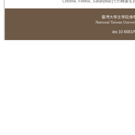
Chrome, Firefox, Safari(
臺灣大學
文學院佛
National Taiwan Universi
doi:10.6681