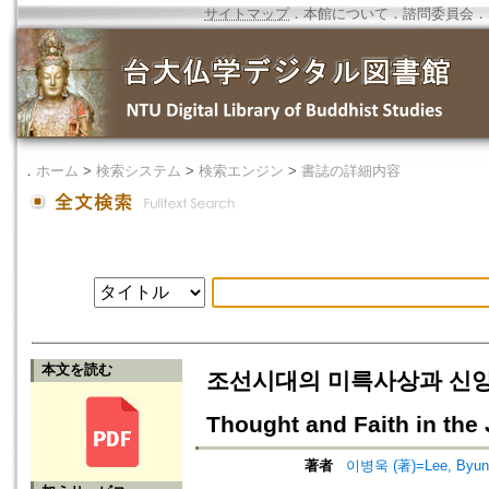
サイトマップ
．
本館について
．
諮問委員会
．
．
ホーム
>
検索システム
>
検索エンジン
>
書誌の詳細内容
本文を読む
조선시대의 미륵사상과 신앙의 4가지
Thought and Faith in the
著者
이병욱 (著)=Lee, Byung