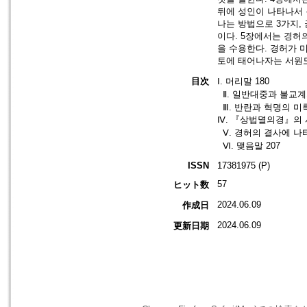
뒤에 성인이 나타나서 
나는 방법으로 3가지,
이다. 5장에서는 경허
을 수용한다. 경허가 
토에 태어나자는 서원
目次
Ⅰ. 머리말 180
Ⅱ. 일반대중과 불교계
Ⅲ. 반란과 혁명의 미
Ⅳ. 『상법멸의경』의 사
Ⅴ. 경허의 결사에 나타
Ⅵ. 맺음말 207
ISSN
17381975 (P)
57
ヒット数
2024.06.09
作成日
2024.06.09
更新日期