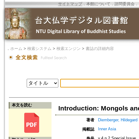
サイトマップ
．
本館について
．
諮問委員会
．
．
ホーム
>
検索システム
>
検索エンジン
>
書誌の詳細内容
本文を読む
Introduction: Mongols and
著者
Diemberger, Hildegard
Inner Asia
掲載誌
v.4 n.2 Special Issue
巻号