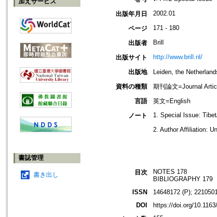
加えサービス
2002.01
出版年月日
171 - 180
ページ
Brill
出版者
http://www.brill.nl/
出版サイト
出版地
Leiden, the Netherla
資料の種類
期刊論文=Journal Artic
言語
英文=English
1. Special Issue: Tibe
ノート
2. Author Affiliation: 
書誌管理
NOTES 178
目次
書き出し
BIBLIOGRAPHY 179
ISSN
14648172 (P); 2210501
DOI
https://doi.org/10.11