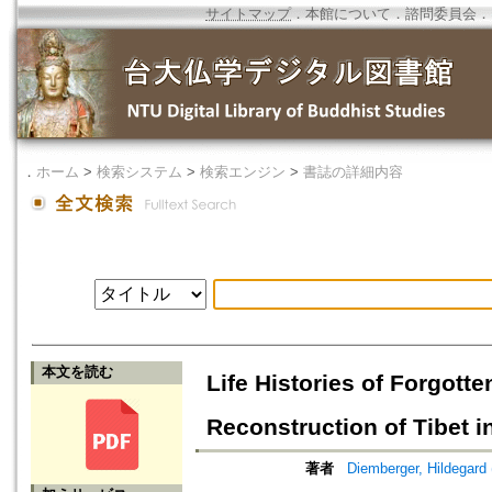
サイトマップ
．
本館について
．
諮問委員会
．
．
ホーム
>
検索システム
>
検索エンジン
>
書誌の詳細内容
本文を読む
Life Histories of Forgot
Reconstruction of Tibet i
著者
Diemberger, Hildegard