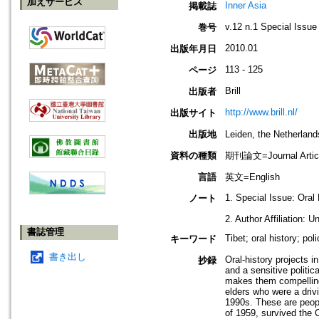
加えサービス
Inner Asia
掲載誌
v.12 n.1 Special Issue
巻号
2010.01
出版年月日
113 - 125
ページ
Brill
出版者
http://www.brill.nl/
出版サイト
出版地
Leiden, the Netherla
資料の種類
期刊論文=Journal Artic
言語
英文=English
1. Special Issue: Oral 
ノート
2. Author Affiliation: 
書誌管理
Tibet; oral history; p
キーワード
書き出し
Oral-history projects i
抄録
and a sensitive politic
makes them compelling
elders who were a drivi
1990s. These are peopl
of 1959, survived the C