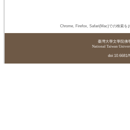
Chrome, Firefox, Safari(
臺灣大學
文學院佛
National Taiwan Universi
doi:10.6681