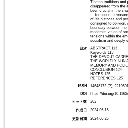
Tibetan traditions and 
disappeared from the a
been crucial in the sh
— for opposite reasons
of life histories and p
consigned to oblivion.
boundary between the re
modernist vision of so
tensions within the eme
socialism and deeply e
ABSTRACT 113
目次
Keywords 113
THE DEVOUT CADRE 
THE WORLDLY NUN 
MEMORY AND POLIC
CONCLUSION 124
NOTES 125
REFERENCES 125
ISSN
14648172 (P); 2210501
DOI
https://doi.org/10.11
202
ヒット数
2024.06.18
作成日
2024.06.25
更新日期