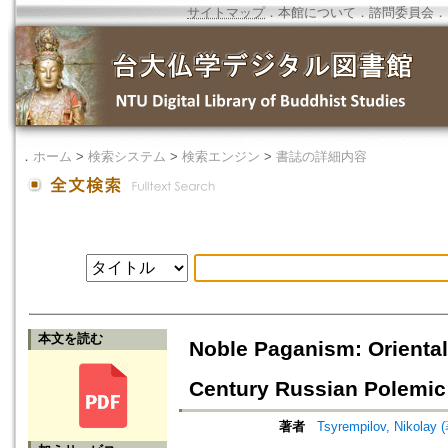
サイトマップ
．
本館について
．
諮問委員会
．
．
ホーム
>
検索システム
>
検索エンジン
>
書誌の詳細内容
本文を読む
Noble Paganism: Oriental
Century Russian Polemic 
著者
Tsyrempilov, Nikolay 