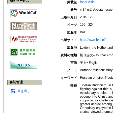
加えサービス
Inner Asia
掲載誌
v.17 n.2 Special Issue
巻号
2015.12
出版年月日
199 - 224
ページ
Brill
出版者
http://www.brill.nl/
出版サイト
出版地
Leiden, the Netherla
資料の種類
期刊論文=Journal Artic
言語
英文=English
Author Affiliation: Bur
ノート
Russian empire; Tibeta
キーワード
書誌管理
Tibetan Buddhism, in 
抄録
fighting against this '
書き出し
missionary articles, t
opponent to Christiani
supported or challenged
greater degree among C
Orthodoxy enjoyed in R
clerics viewed themsel