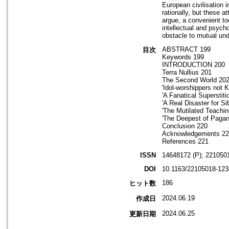
European civilisation 
rationally, but these a
argue, a convenient to
intellectual and psychol
obstacle to mutual un
ABSTRACT 199
目次
Keywords 199
INTRODUCTION 200
Terra Nullius 201
The Second World 20
'Idol-worshippers not 
'A Fanatical Superstiti
'A Real Disaster for Si
'The Mutilated Teachin
'The Deepest of Pagan
Conclusion 220
Acknowledgements 2
References 221
ISSN
14648172 (P); 2210501
DOI
10.1163/22105018-12
186
ヒット数
2024.06.19
作成日
2024.06.25
更新日期