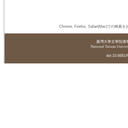
Chrome, Firefox, Safari(
臺灣大學
文學院佛
National Taiwan Universi
doi:10.6681