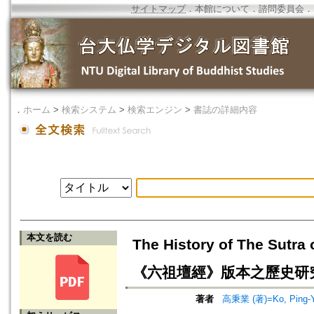
サイトマップ
．
本館について
．
諮問委員会
．
．
ホーム
>
検索システム
>
検索エンジン
>
書誌の詳細内容
本文を読む
The History of The Sutra
《六祖壇經》版本之歷史研
著者
高秉業 (著)=Ko, Ping-Yi