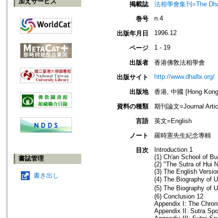
加えサービス
掲載誌
法相學會集刊=The Dharma
n.4
巻号
1996.12
出版年月日
1 - 19
ページ
出版者
香港佛敎法相學會
http://www.dhalbi.org/
出版サイト
出版地
香港, 中國 [Hong Kong,
資料の種類
期刊論文=Journal Artic
言語
英文=English
ノート
羅時憲先生紀念專輯
Introduction 1
目次
(1) Ch'an School of B
書誌管理
(2) "The Sutra of Hui 
(3) The English Versio
書き出し
(4) The Biography 
(5) The Biography o
(6) Conclusion 12
Appendix I: The Chrono
Appendix II: Sutra Spo