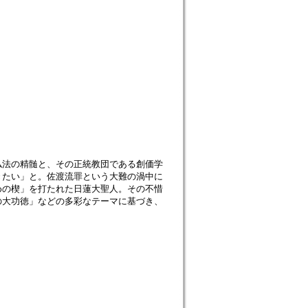
仏法の精髄と、その正統教団である創価学
きたい」と。佐渡流罪という大難の渦中に
めの楔」を打たれた日蓮大聖人。その不惜
の大功徳」などの多彩なテーマに基づき、