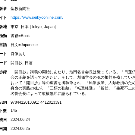
版者
聖教新聞社
https://www.seikyoonline.com/
イト
版地
東京, 日本 [Tokyo, Japan]
種類
書籍=Book
言語
日文=Japanese
ート
肖像あり
ード
開目抄; 日蓮
抄録
「開目抄」講義の開始にあたり、池田名誉会長は綴っている。「日蓮
会の正義を語っておきたい。そして、創価学会の魂の根幹を残してい
おいて「開目抄」等の重書を御執筆され、「民衆救済、人類救済のた
身命の実践の魂が、「三類の強敵」「転重軽受」「折伏」「生死不二
名誉会長によって縦横無尽に語られている。
SBN
9784412013391; 4412013391
145
ト数
2024.06.24
成日
2024.06.25
日期