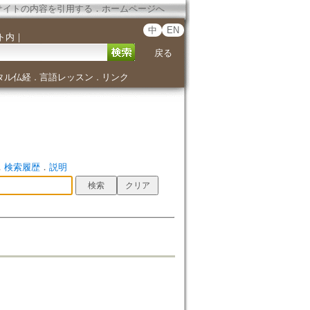
サイトの内容を引用する
．
ホームページへ
中
EN
ト内
｜
戻る
タル仏経
言語レッスン
リンク
．
．
．
検索履歴
．
説明