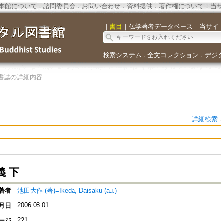
本館について
．
諮問委員会
．
お問い合わせ
．
資料提供
．
著作権について
．
当
｜
書目
｜
仏学著者データベース
｜
当サイ
検索システム
全文コレクション
デジ
．
．
書誌の詳細内容
詳細検索
義 下
著者
池田大作 (著)=Ikeda, Daisaku (au.)
2006.08.01
月日
221
ージ