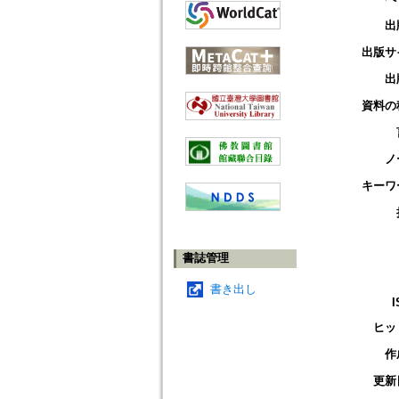
出
出版サ
出
資料の
ノ
キーワ
書誌管理
書き出し
I
ヒッ
作
更新