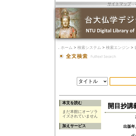
サイトマップ
．
．
ホーム
>
検索システム
>
検索エンジン
>
本文を読む
開目抄講
まだ本館にオーソラ
イズされていません
加えサービス
出版年
ペ