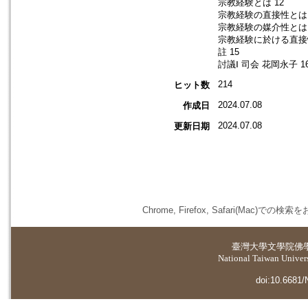
宗教経験とは 12
宗教経験の直接性とは 
宗教経験の媒介性とは 
宗教経験に於ける直接性
註 15
討議Ⅰ 司会 花岡永子 1
214
ヒット数
2024.07.08
作成日
2024.07.08
更新日期
Chrome, Firefox, Safari(
臺灣大學
文學院佛
National Taiwan Universi
doi:10.6681