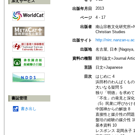
加えサービス
2013
出版年月日
4 - 17
ページ
出版者
南山宗教文化研究所=Nanzan I
Christian Studies
http://nirc.nanzan-u.ac.
出版サイト
出版地
名古屋, 日本 [Nagoya, 
資料の種類
期刊論文=Journal Artic
言語
日文=Japanese
目次
はじめに 4
浜田村のわんぱくもの 
大いなる疑問 5
独り「明徳」を求めて 
書誌管理
「不生」の発見と深化 
（5）民衆に呼びかける
書き出し
中国禅からの解放 8
直接性と媒介性の問題
盤珪の経験の媒介性 1
基本資料 10
レスポンス 花岡永子 1