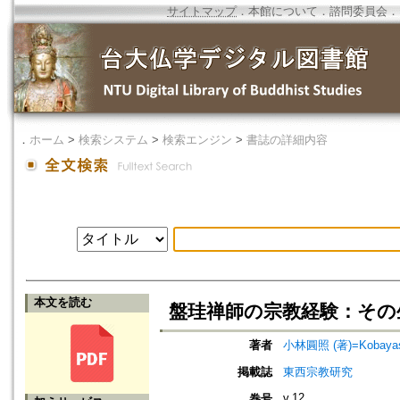
サイトマップ
．
本館について
．
諮問委員会
．
．
ホーム
>
検索システム
>
検索エンジン
>
書誌の詳細内容
本文を読む
盤珪禅師の宗教経験：その
著者
小林圓照 (著)=Kobayashi
掲載誌
東西宗教研究
v.12
巻号