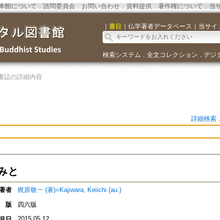
本館について
．
諮問委員会
．
お問い合わせ
．
資料提供
．
著作権について
．
当
｜
書目
｜
仏学著者データベース
｜
当サイ
検索システム
全文コレクション
デジ
．
．
書誌の詳細内容
詳細検索
みと
著者
梶原敬一 (著)=Kajiwara, Keiichi (au.)
版
四六版
2015.05.12
月日