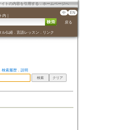
サイトの内容を引用する
．
ホームページへ
中
EN
ト内
｜
戻る
タル仏経
言語レッスン
リンク
．
．
．
検索履歴
．
説明