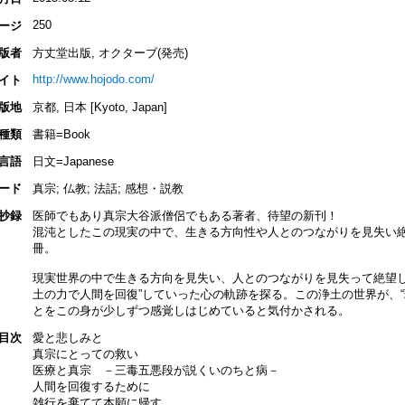
250
ージ
版者
方丈堂出版, オクターブ(発売)
http://www.hojodo.com/
イト
版地
京都, 日本 [Kyoto, Japan]
種類
書籍=Book
言語
日文=Japanese
ード
真宗; 仏教; 法話; 感想・説教
抄録
医師でもあり真宗大谷派僧侶でもある著者、待望の新刊！
混沌としたこの現実の中で、生きる方向性や人とのつながりを見失い
冊。
現実世界の中で生きる方向を見失い、人とのつながりを見失って絶望し
土の力で人間を回復”していった心の軌跡を探る。この浄土の世界が、“
とをこの身が少しずつ感覚しはじめていると気付かされる。
目次
愛と悲しみと
真宗にとっての救い
医療と真宗 －三毒五悪段が説くいのちと病－
人間を回復するために
雑行を棄てて本願に帰す