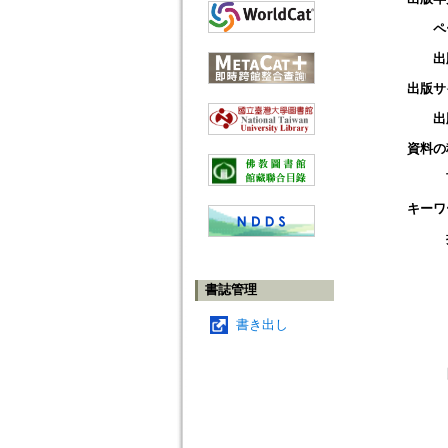
ペ
出
出版サ
出
資料の
キーワ
書誌管理
書き出し