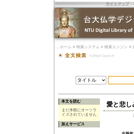
サイトマップ
．
．
ホーム
>
検索システム
>
検索エンジン
>
本文を読む
愛と悲し
まだ本館にオーソラ
イズされていません
加えサービス
出版年