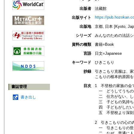
出版者
法藏館
https://pub.hozokan.co
出版サイト
出版地
京都, 日本 [Kyoto, Jap
シリーズ
みんなのための法話シ
資料の種類
書籍=Book
言語
日文=Japanese
キーワード
ひきこもり
抄録
引きこもり克服は、家
こもりの根本的原因を
目次
1 不登校の家族の会
書誌管理
一 どうしてうちの
二 仕方がない、し
書き出し
三 子どもの気持ち
四 子どもがしだい
五 不登校より深刻
2 引きこもりの心の
一 引きこもりの世
二 なぜ、普通に人