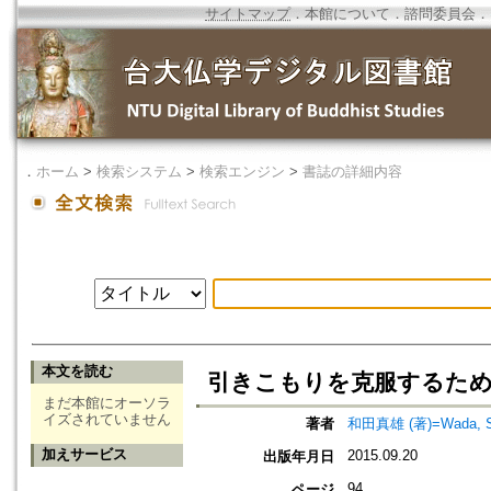
サイトマップ
．
本館について
．
諮問委員会
．
．
ホーム
>
検索システム
>
検索エンジン
>
書誌の詳細内容
本文を読む
引きこもりを克服するた
まだ本館にオーソラ
イズされていません
著者
和田真雄 (著)=Wada, Shi
加えサービス
2015.09.20
出版年月日
94
ページ