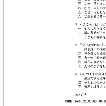
三 なぜ、前向きに
四 なぜ、自分の世
五 なぜ、何もしな
六 状況を変える手
3 引きこもりは、元
一 他人に頼らなく
二 親の共感が「自
三 子どもの存在を
4 子どもが自分の力
一 好き嫌いの感覚
二 体を使った経験
三 食べ物で好き嫌
四 親子の会話が心
五 ありのままをし
5 ありのままの自分
一 生活できる道を
二 子どもの生き方
三 善悪を評価する
あとがき
ISBN
9784831887368; 4831