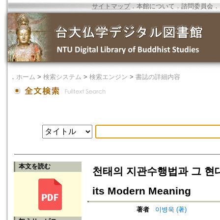
サイトマップ
．
本館について
．
諮問委員会
．
．
ホーム
>
検索システム
>
検索エンジン
>
書誌の詳細内容
本文を読む
천태의 지관수행법과 그 현대적 의미=
its Modern Meaning
著者
이병욱 (著)