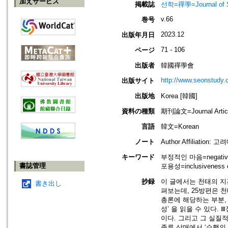
加えサービス
掲載誌
선학=禪學=Journal of S
v.66
巻号
2023.12
出版年月日
71 - 106
ページ
出版者
韓國禪學會
http://www.seonstudy.
出版サイト
出版地
Korea [韓國]
資料の種類
期刊論文=Journal Artic
言語
韓文=Korean
ノート
Author Affiliation: 
キーワード
부정적인 마음=negative 
書誌管理
포용성=inclusiveness o
抄録
이 글에서는 천태의 지
書き出し
펴보는데, 25방편은 
총론에 해당하는 부분,
성’ 을 읽을 수 있다.
이다. 그리고 그 실질
종류 삼매에서 ‘수행의 