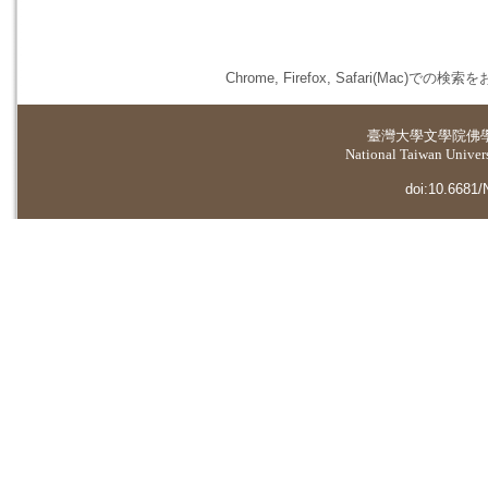
Chrome, Firefox, Safari(
臺灣大學
文學院佛
National Taiwan Universi
doi:10.6681