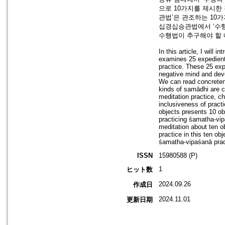
으로 10가지를 제시한
관법’은 관조하는 10가
십경십승관법에서 ‘수행
수행법이 추구해야 할 
In this article, I wil
examines 25 expedients
practice. These 25 expe
negative mind and deve
We can read concretene
kinds of samādhi are cl
meditation practice, ch
inclusiveness of practi
objects presents 10 ob
practicing śamatha-vip
meditation about ten ob
practice in this ten ob
śamatha-vipaśanā pract
ISSN
15980588 (P)
1
ヒット数
2024.09.26
作成日
2024.11.01
更新日期