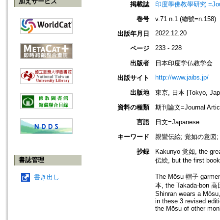
加えサービス
掲載誌
印度學佛教學研究 =Journal 
巻号
v.71 n.1 (總號=n.158)
2022.12.20
出版年月日
233 - 228
ページ
出版者
日本印度学仏教学会
http://www.jaibs.jp/
出版サイト
出版地
東京, 日本 [Tokyo, Jap
資料の種類
期刊論文=Journal Artic
言語
日文=Japanese
キーワード
親鸞伝絵; 覚如の意図
抄録
Kakunyo 覚如, the grea
書誌管理
伝絵, but the first book
The Mōsu 帽子 garment i
書き出し
本, the Takada-bon 高田
Shinran wears a Mōsu,
in these 3 revised edit
the Mōsu of other mon