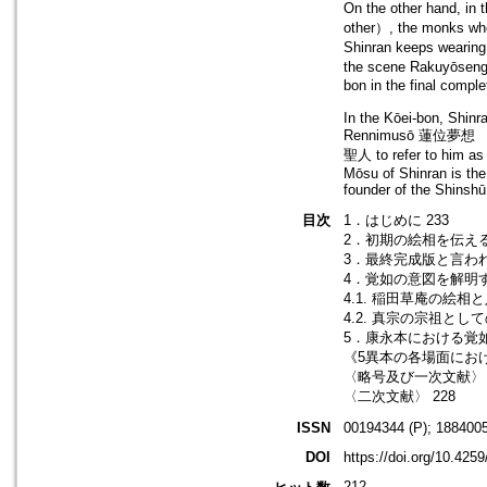
On the other hand, i
other）, the monks who
Shinran keeps weari
the scene Rakuyōsen
bon in the final comple
In the Kōei-bon, Shinr
Rennimusō 蓮位夢想 （上巻 
聖人 to refer to him as 
Mōsu of Shinran is the
founder of the Shinshū
目次
1．はじめに 233
2．初期の絵相を伝える
3．最終完成版と言われ
4．覚如の意図を解明す
4.1. 稲田草庵の絵相
4.2. 真宗の宗祖とし
5．康永本における覚如
《5異本の各場面におけ
〈略号及び一次文献〉 
〈二次文献〉 228
ISSN
00194344 (P); 1884005
DOI
https://doi.org/10.425
212