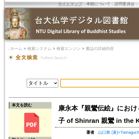
サイトマップ
．
本館について
．
諮問委員会
．
．
ホーム
>
検索システム
>
検索エンジン
>
書誌の詳細内容
本文を読む
康永本『親鸞伝絵』における覚如の
子 of Shinran 親鸞 in the
著者
山口務 (著)=Yamaguchi,